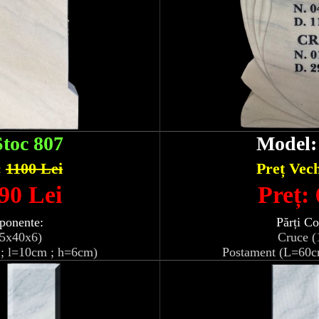
Stoc 807
Model
:
1100 Lei
Preț Vec
90 Lei
Preț:
ponente:
Părți C
05x40x6)
Cruce (
; l=10cm ; h=6cm)
Postament (L=60c