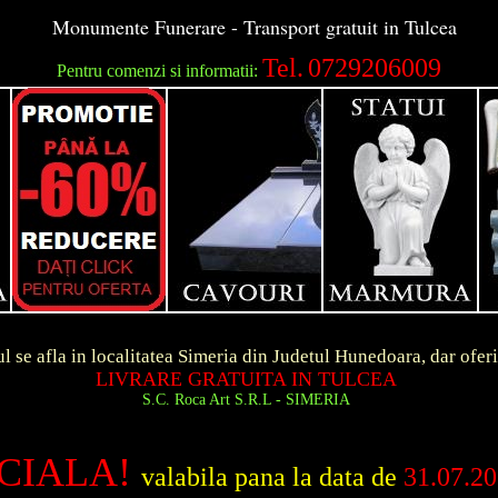
Monumente Funerare - Transport gratuit in Tulcea
Tel.
0729206009
Pentru comenzi si informatii:
ocalitatea Simeria din Judetul Hunedoara, dar ofer
RE GRATUITA IN TULCEA
 Roca Art S.R.L - SIMERIA
CIALA!
valabila pana la data de
31.07.2