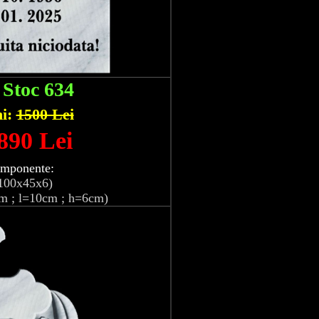
:
Stoc 634
hi:
1500 Lei
 890 Lei
omponente:
100x45x6)
m ; l=10cm ; h=6cm)