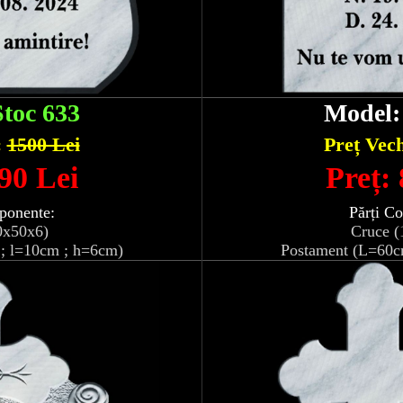
Stoc 633
Model
:
1500 Lei
Preț Vec
90 Lei
Preț:
ponente:
Părți C
0x50x6)
Cruce (
; l=10cm ; h=6cm)
Postament (L=60c