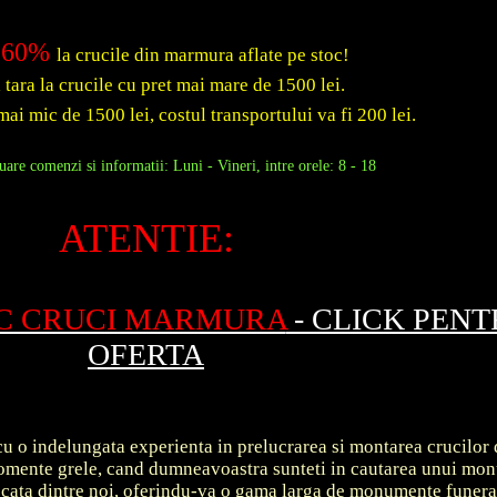
60%
la crucile din marmura aflate pe stoc!
a tara la crucile cu pret mai mare de 1500 lei.
mai mic de 1500 lei, costul transportului va fi 200 lei.
are comenzi si informatii: Luni - Vineri, intre orele: 8 - 18
ATENTIE:
OC CRUCI MARMURA
- CLICK PEN
OFERTA
u o indelungata experienta in prelucrarea si montarea crucilor 
 momente grele, cand dumneavoastra sunteti in cautarea unui m
ecata dintre noi, oferindu-va o gama larga de monumente funer