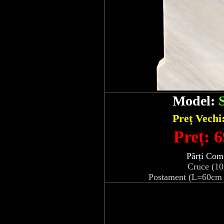
Model:
Preț Vechi
Preț: 6
Părți Com
Cruce (1
Postament (L=60cm 