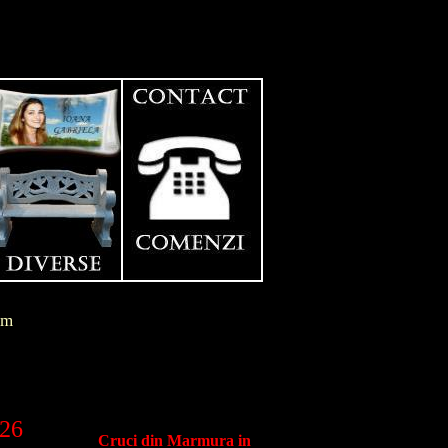
im
026
Cruci din Marmura in