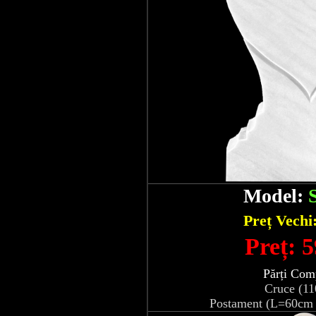
Model:
Preț Vechi
Preț: 5
Părți Com
Cruce (1
Postament (L=60cm 