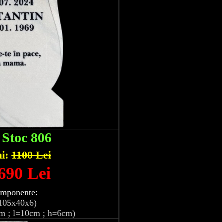
:
Stoc 806
hi:
1100 Lei
 690 Lei
omponente:
105x40x6)
m ; l=10cm ; h=6cm)