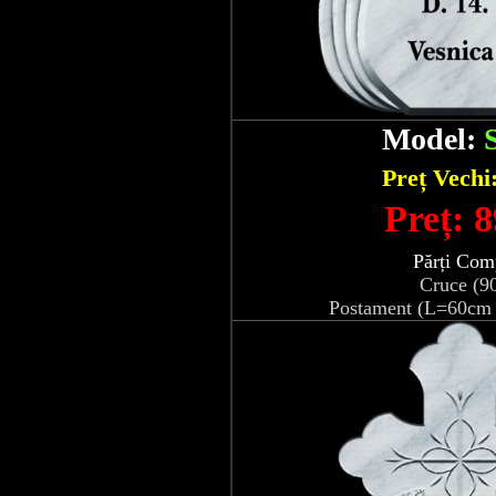
Model:
Preț Vechi
Preț: 8
Părți Com
Cruce (9
Postament (L=60cm 