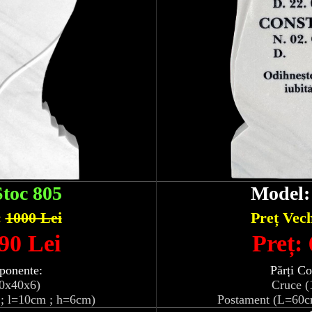
Stoc 805
Model
:
1000 Lei
Preț Vec
90 Lei
Preț:
ponente:
Părți C
10x40x6)
Cruce (
; l=10cm ; h=6cm)
Postament (L=60c