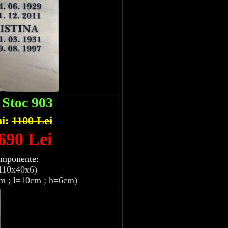
:
Stoc 903
hi:
1100 Lei
 690 Lei
omponente:
110x40x6)
m ; l=10cm ; h=6cm)