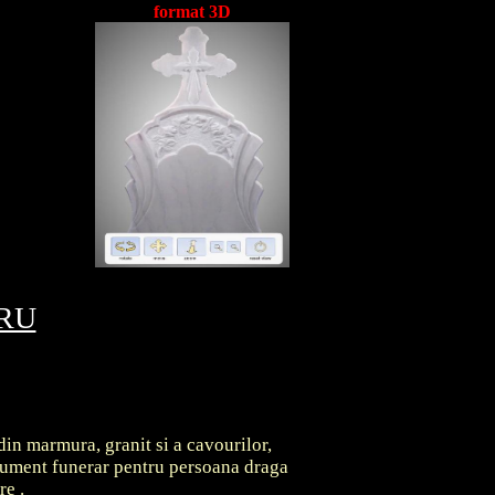
format 3D
TRU
din marmura, granit si a cavourilor,
onument funerar pentru persoana draga
are
.