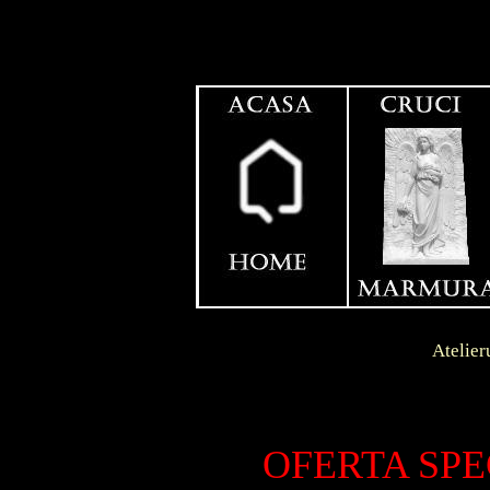
Contact
Dunga
Atelierul se afla in l
LIVRA
S.C.
OFERTA SPE