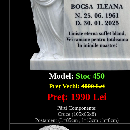
Model:
Stoc 450
Preț Vechi:
4000 Lei
Preț: 1990 Lei
Părți Componente:
Cruce (105x65x8)
Postament (L=85cm ; l=13cm ; h=8cm)