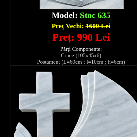
Model:
Stoc 635
Preț Vechi:
1600 Lei
Preț: 990 Lei
Părți Componente:
Cruce (105x45x6)
Postament (L=60cm ; l=10cm ; h=6cm)