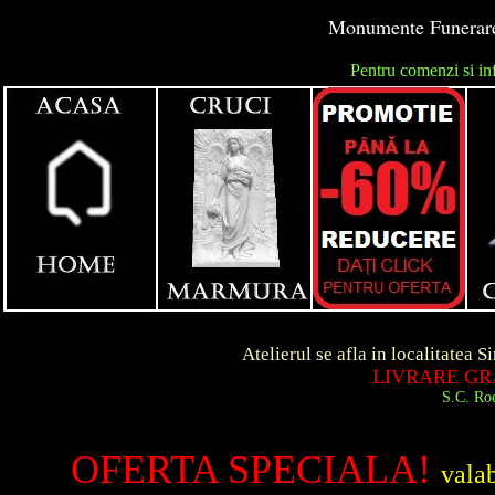
Monumente Funerare 
Pentru comenzi si in
unga
Atelierul se afla in localitatea Simeria d
LIVRARE GRATUITA 
S.C. Roca Art S.R.
OFERTA SPECIALA!
vala