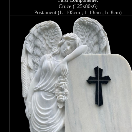
Părți Componente:
Cruce (125x80x6)
Postament (L=105cm ; l=13cm ; h=8cm)