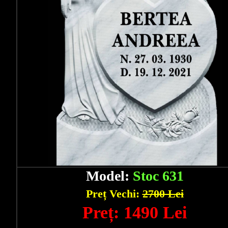
Model:
Stoc 631
Preț Vechi:
2700 Lei
Preț: 1490 Lei