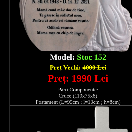
Model:
Stoc 152
Preț Vechi:
4000 Lei
Preț: 1990 Lei
Părți Componente:
Cruce (110x75x8)
Postament (L=95cm ; l=13cm ; h=8cm)