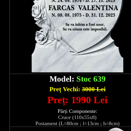
Model:
Stoc 639
Preț Vechi:
3000 Lei
Preț: 1990 Lei
Părți Componente:
Cruce (110x55x8)
Postament (L=80cm ; l=13cm ; h=8cm)