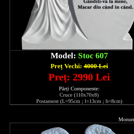
Model:
Stoc 607
Preț Vechi:
4000 Lei
Preț: 2990 Lei
Părți Componente:
Cruce (110x70x8)
Postament (L=95cm ; l=13cm ; h=8cm)
Monume