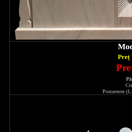
Mod
Preț
Pre
Pă
Cr
Postament (L