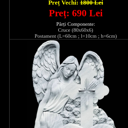
Preț Vechi:
1800 Lei
Preț: 690 Lei
Părți Componente:
Cruce (80x60x6)
Postament (L=60cm ; l=10cm ; h=6cm)