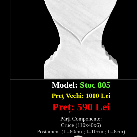
Model:
Stoc 805
Preț Vechi:
1000 Lei
Preț: 590 Lei
Părți Componente:
Cruce (110x40x6)
Postament (L=60cm ; l=10cm ; h=6cm)