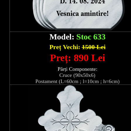
Model:
Stoc 633
Preț Vechi:
1500 Lei
Preț: 890 Lei
Părți Componente:
Cruce (90x50x6)
Postament (L=60cm ; l=10cm ; h=6cm)