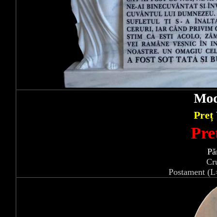
Mod
Preț
Pre
Pă
Cr
Postament (L