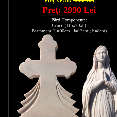
Preț Vechi:
4000 Lei
Preț: 2990 Lei
Părți Componente:
Cruce (115x70x8)
Postament (L=90cm ; l=13cm ; h=8cm)