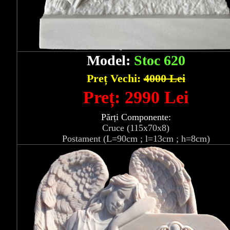
Model:
Stoc 620
Preț Vechi:
4000 Lei
Preț: 2990 Lei
Părți Componente:
Cruce (115x70x8)
Postament (L=90cm ; l=13cm ; h=8cm)