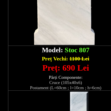
Model:
Stoc 807
Preț Vechi:
1100 Lei
Preț: 690 Lei
Părți Componente:
Cruce (105x40x6)
Postament (L=60cm ; l=10cm ; h=6cm)