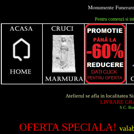
Monumente Funerare 
Pentru comenzi si in
unga
Atelierul se afla in localitatea Simeria d
LIVRARE GRATUITA 
S.C. Roca Art S.R.
OFERTA SPECIALA!
vala