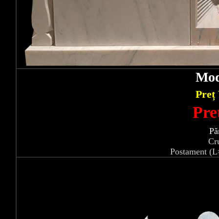
Mod
Preț
Pre
Pă
Cr
Postament (L