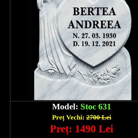
Model:
Stoc 631
Preț Vechi:
2700 Lei
Preț: 1490 Lei