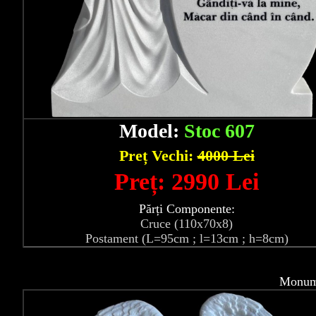
Model:
Stoc 607
Preț Vechi:
4000 Lei
Preț: 2990 Lei
Părți Componente:
Cruce (110x70x8)
Postament (L=95cm ; l=13cm ; h=8cm)
Monume