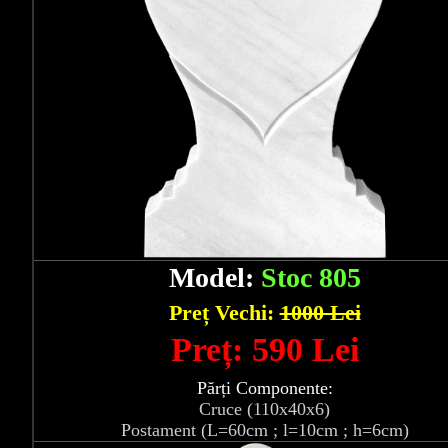
Model:
Stoc 805
Preț Vechi:
1000 Lei
Preț: 590 Lei
Părți Componente:
Cruce (110x40x6)
Postament (L=60cm ; l=10cm ; h=6cm)