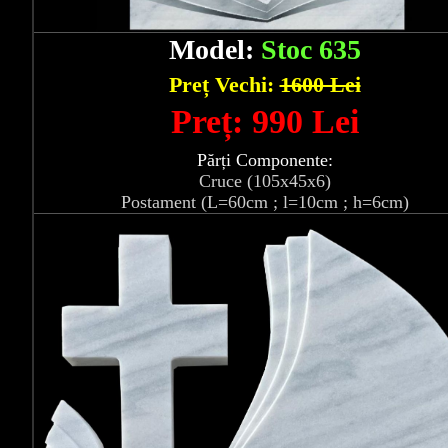
Model:
Stoc 635
Preț Vechi:
1600 Lei
Preț: 990 Lei
Părți Componente:
Cruce (105x45x6)
Postament (L=60cm ; l=10cm ; h=6cm)