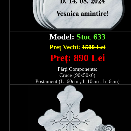
Model:
Stoc 633
Preț Vechi:
1500 Lei
Preț: 890 Lei
Părți Componente:
Cruce (90x50x6)
Postament (L=60cm ; l=10cm ; h=6cm)