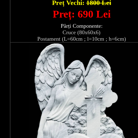
Preț Vechi:
1800 Lei
Preț: 690 Lei
Părți Componente:
Cruce (80x60x6)
Postament (L=60cm ; l=10cm ; h=6cm)