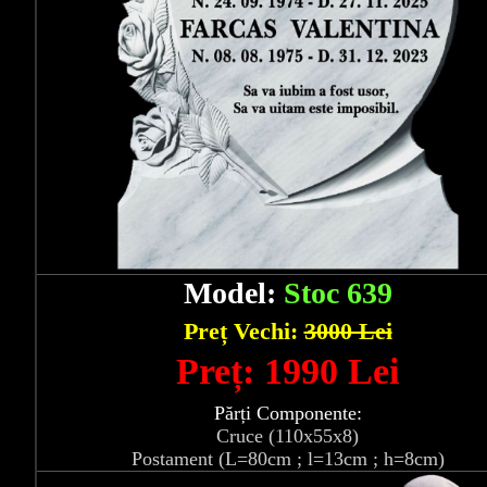
Model:
Stoc 639
Preț Vechi:
3000 Lei
Preț: 1990 Lei
Părți Componente:
Cruce (110x55x8)
Postament (L=80cm ; l=13cm ; h=8cm)