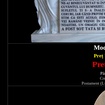
Mod
Preț
Pre
Pă
Cr
Postament (L