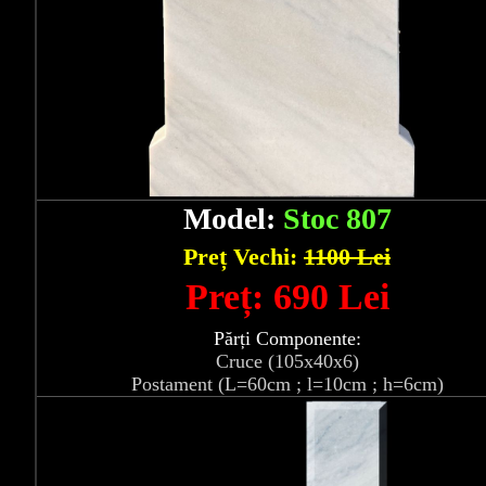
Model:
Stoc 807
Preț Vechi:
1100 Lei
Preț: 690 Lei
Părți Componente:
Cruce (105x40x6)
Postament (L=60cm ; l=10cm ; h=6cm)