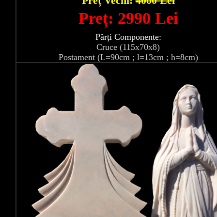
Preț Vechi:
4000 Lei
Preț: 2990 Lei
Părți Componente:
Cruce (115x70x8)
Postament (L=90cm ; l=13cm ; h=8cm)