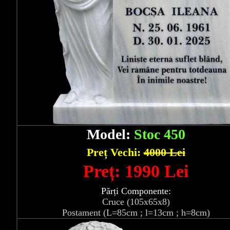
Model:
Stoc 450
Preț Vechi:
4000 Lei
Preț: 1990 Lei
Părți Componente:
Cruce (105x65x8)
Postament (L=85cm ; l=13cm ; h=8cm)