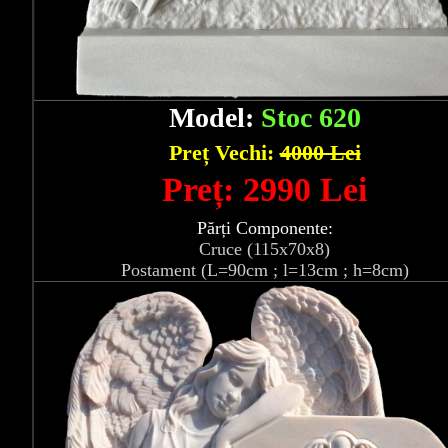
Model:
Stoc 620
Preț Vechi:
4000 Lei
Preț: 2990 Lei
Părți Componente:
Cruce (115x70x8)
Postament (L=90cm ; l=13cm ; h=8cm)