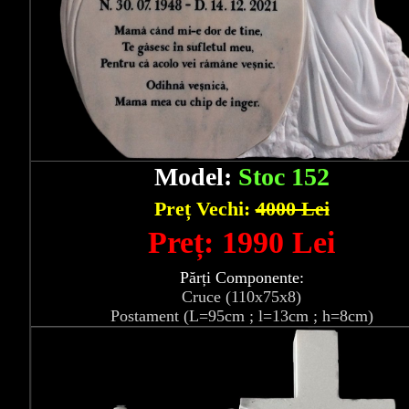
Model:
Stoc 152
Preț Vechi:
4000 Lei
Preț: 1990 Lei
Părți Componente:
Cruce (110x75x8)
Postament (L=95cm ; l=13cm ; h=8cm)