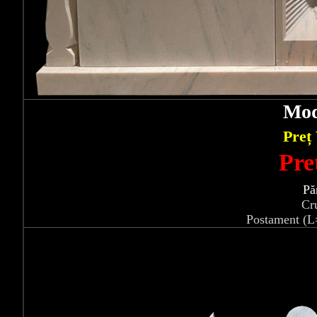
Mod
Preț
Pre
Pă
Cr
Postament (L