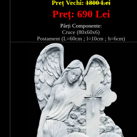
Preț Vechi:
1800 Lei
Preț: 690 Lei
Părți Componente:
Cruce (80x60x6)
Postament (L=60cm ; l=10cm ; h=6cm)