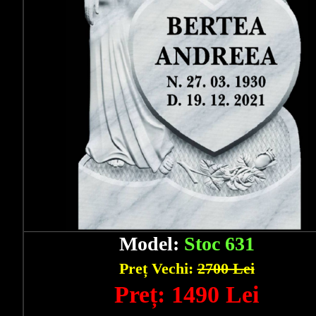
Model:
Stoc 631
Preț Vechi:
2700 Lei
Preț: 1490 Lei