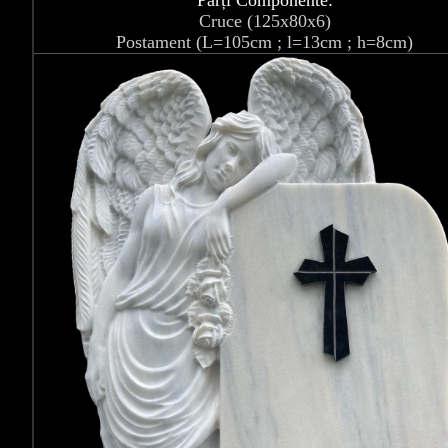
Părți Componente:
Cruce (125x80x6)
Postament (L=105cm ; l=13cm ; h=8cm)