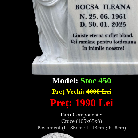
Model:
Stoc 450
Preț Vechi:
4000 Lei
Preț: 1990 Lei
Părți Componente:
Cruce (105x65x8)
Postament (L=85cm ; l=13cm ; h=8cm)