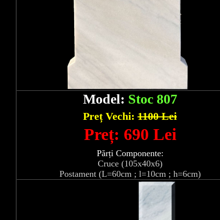
Model:
Stoc 807
Preț Vechi:
1100 Lei
Preț: 690 Lei
Părți Componente:
Cruce (105x40x6)
Postament (L=60cm ; l=10cm ; h=6cm)