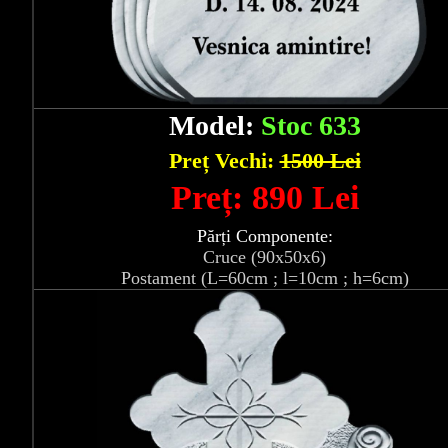
Model:
Stoc 633
Preț Vechi:
1500 Lei
Preț: 890 Lei
Părți Componente:
Cruce (90x50x6)
Postament (L=60cm ; l=10cm ; h=6cm)