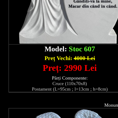
Model:
Stoc 607
Preț Vechi:
4000 Lei
Preț: 2990 Lei
Părți Componente:
Cruce (110x70x8)
Postament (L=95cm ; l=13cm ; h=8cm)
Monume