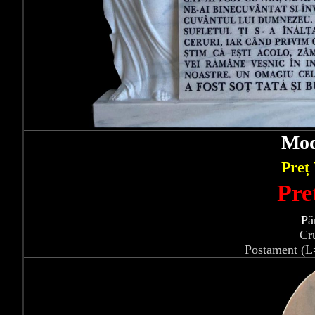
Mod
Preț
Pre
Pă
Cr
Postament (L