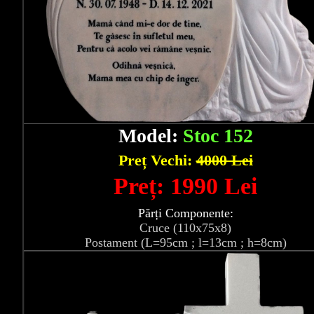
Model:
Stoc 152
Preț Vechi:
4000 Lei
Preț: 1990 Lei
Părți Componente:
Cruce (110x75x8)
Postament (L=95cm ; l=13cm ; h=8cm)