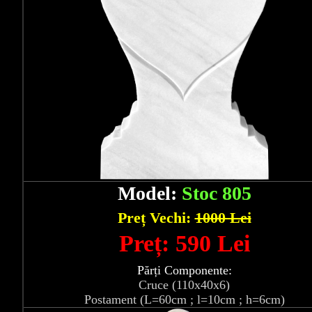
Model:
Stoc 805
Preț Vechi:
1000 Lei
Preț: 590 Lei
Părți Componente:
Cruce (110x40x6)
Postament (L=60cm ; l=10cm ; h=6cm)