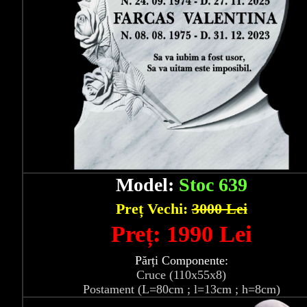
Model:
Stoc 639
Preț Vechi:
3000 Lei
Preț: 1990 Lei
Părți Componente:
Cruce (110x55x8)
Postament (L=80cm ; l=13cm ; h=8cm)