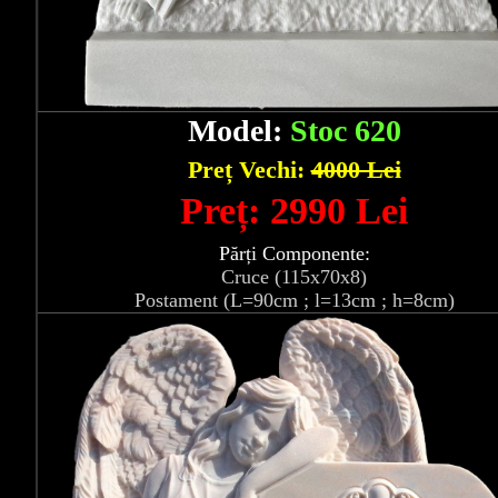
Model:
Stoc 620
Preț Vechi:
4000 Lei
Preț: 2990 Lei
Părți Componente:
Cruce (115x70x8)
Postament (L=90cm ; l=13cm ; h=8cm)