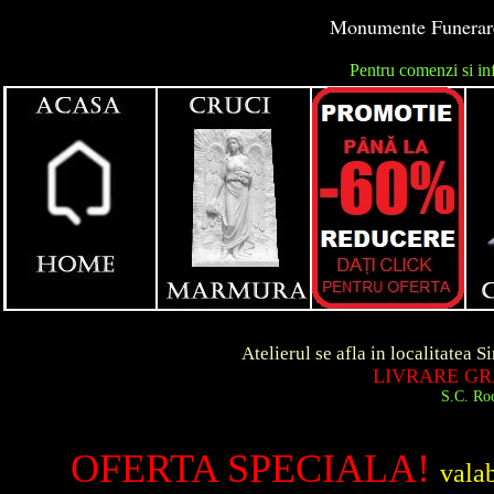
Monumente Funerare 
Pentru comenzi si in
unga
Atelierul se afla in localitatea Simeria d
LIVRARE GRATUITA 
S.C. Roca Art S.R.
OFERTA SPECIALA!
vala