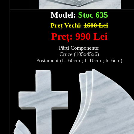
Model:
Stoc 635
Preț Vechi:
1600 Lei
Preț: 990 Lei
Părți Componente:
Cruce (105x45x6)
Postament (L=60cm ; l=10cm ; h=6cm)