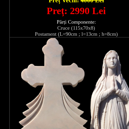
Preț Vechi:
4000 Lei
Preț: 2990 Lei
Părți Componente:
Cruce (115x70x8)
Postament (L=90cm ; l=13cm ; h=8cm)