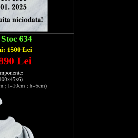
:
Stoc 634
hi:
1500 Lei
 890 Lei
omponente:
100x45x6)
m ; l=10cm ; h=6cm)