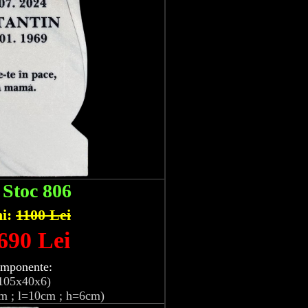
:
Stoc 806
hi:
1100 Lei
 690 Lei
omponente:
105x40x6)
m ; l=10cm ; h=6cm)