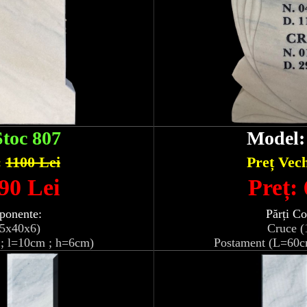
Stoc 807
Model
:
1100 Lei
Preț Vec
90 Lei
Preț:
ponente:
Părți C
05x40x6)
Cruce (
; l=10cm ; h=6cm)
Postament (L=60c