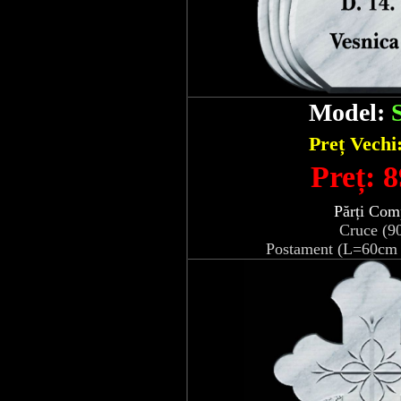
Model:
Preț Vechi
Preț: 8
Părți Com
Cruce (9
Postament (L=60cm 