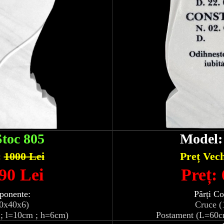
Stoc 805
Model
:
1000 Lei
Preț Vec
90 Lei
Preț:
ponente:
Părți C
10x40x6)
Cruce (
; l=10cm ; h=6cm)
Postament (L=60c