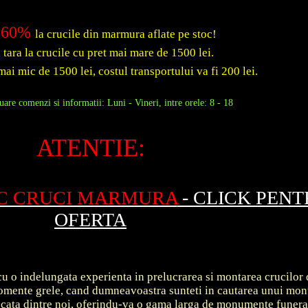
60%
la crucile din marmura aflate pe stoc!
a tara la crucile cu pret mai mare de 1500 lei.
mai mic de 1500 lei, costul transportului va fi 200 lei.
are comenzi si informatii: Luni - Vineri, intre orele: 8 - 18
ATENTIE:
OC CRUCI MARMURA
- CLICK PEN
OFERTA
u o indelungata experienta in prelucrarea si montarea crucilor 
 momente grele, cand dumneavoastra sunteti in cautarea unui m
ecata dintre noi, oferindu-va o gama larga de monumente funer