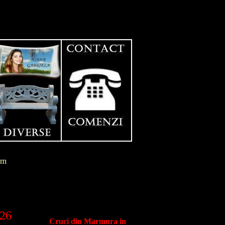
im
026
Cruci din Marmura in