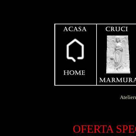
Contact
Dunga
Atelierul se afla in l
LIVR
S.C.
OFERTA SPE