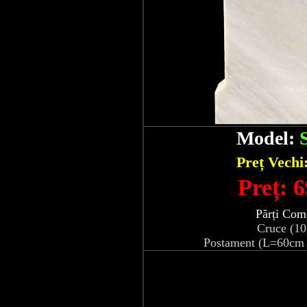
Model:
Preț Vechi
Preț: 6
Părți Com
Cruce (1
Postament (L=60cm 