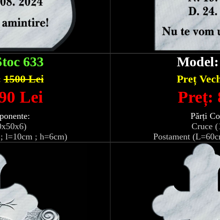
Stoc 633
Model
:
1500 Lei
Preț Vec
90 Lei
Preț:
ponente:
Părți C
0x50x6)
Cruce (
; l=10cm ; h=6cm)
Postament (L=60c