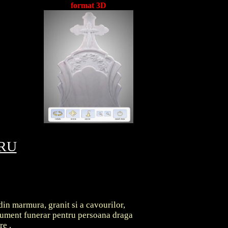
format 3D
TRU
din marmura, granit si a cavourilor,
onument funerar pentru persoana draga
are
.