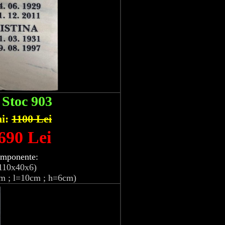
:
Stoc 903
hi:
1100 Lei
 690 Lei
omponente:
110x40x6)
m ; l=10cm ; h=6cm)