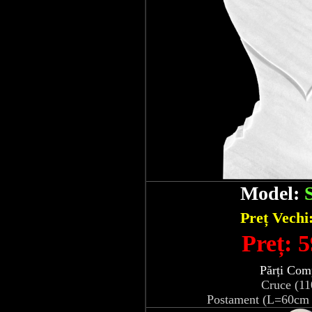
Model:
Preț Vechi
Preț: 5
Părți Com
Cruce (1
Postament (L=60cm 