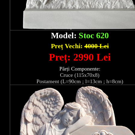
Model:
Stoc 620
Preț Vechi:
4000 Lei
Preț: 2990 Lei
Părți Componente:
Cruce (115x70x8)
Postament (L=90cm ; l=13cm ; h=8cm)