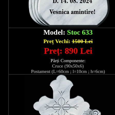
Model:
Stoc 633
Preț Vechi:
1500 Lei
Preț: 890 Lei
Părți Componente:
Cruce (90x50x6)
Postament (L=60cm ; l=10cm ; h=6cm)