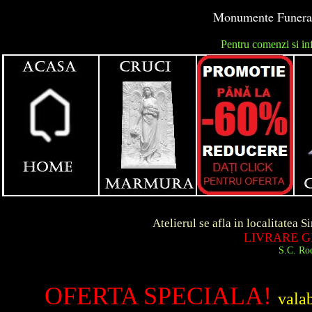
Monumente Funerare
Pentru comenzi si in
unga
Atelierul se afla in localitatea Simeria d
LIVRARE GRATUITA
S.C. Roca Art S.R.
OFERTA SPECIALA!
vala