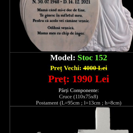
Model:
Stoc 152
Preț Vechi:
4000 Lei
Preț: 1990 Lei
Părți Componente:
Cruce (110x75x8)
Postament (L=95cm ; l=13cm ; h=8cm)