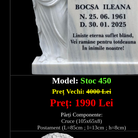
Model:
Stoc 450
Preț Vechi:
4000 Lei
Preț: 1990 Lei
Părți Componente:
Cruce (105x65x8)
Postament (L=85cm ; l=13cm ; h=8cm)