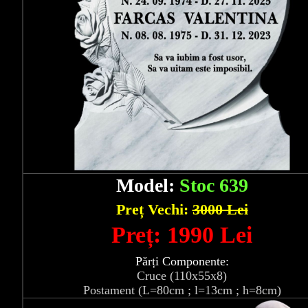
Model:
Stoc 639
Preț Vechi:
3000 Lei
Preț: 1990 Lei
Părți Componente:
Cruce (110x55x8)
Postament (L=80cm ; l=13cm ; h=8cm)