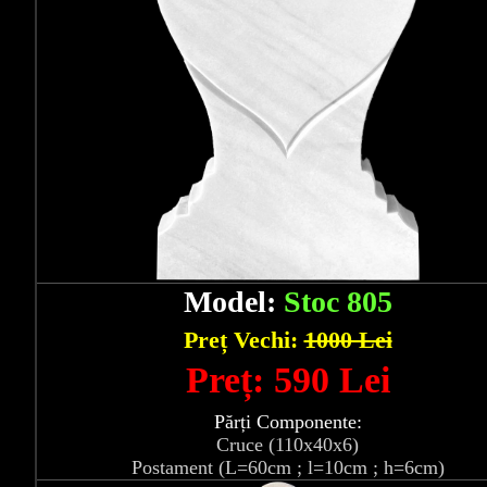
Model:
Stoc 805
Preț Vechi:
1000 Lei
Preț: 590 Lei
Părți Componente:
Cruce (110x40x6)
Postament (L=60cm ; l=10cm ; h=6cm)