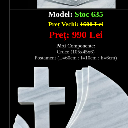
Model:
Stoc 635
Preț Vechi:
1600 Lei
Preț: 990 Lei
Părți Componente:
Cruce (105x45x6)
Postament (L=60cm ; l=10cm ; h=6cm)