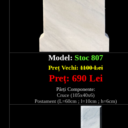
Model:
Stoc 807
Preț Vechi:
1100 Lei
Preț: 690 Lei
Părți Componente:
Cruce (105x40x6)
Postament (L=60cm ; l=10cm ; h=6cm)