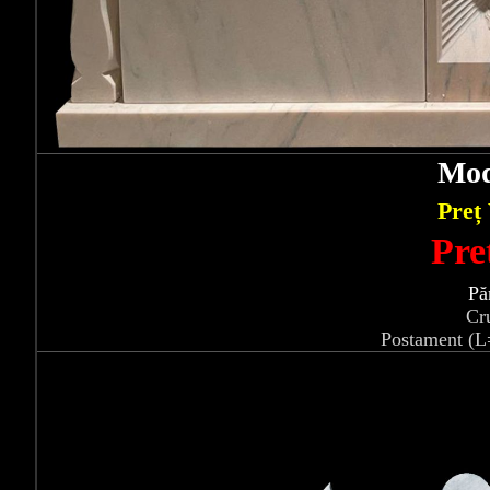
Mod
Preț
Pre
Pă
Cr
Postament (L