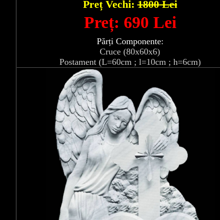
Preț Vechi:
1800 Lei
Preț: 690 Lei
Părți Componente:
Cruce (80x60x6)
Postament (L=60cm ; l=10cm ; h=6cm)