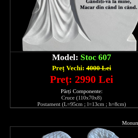
Model:
Stoc 607
Preț Vechi:
4000 Lei
Preț: 2990 Lei
Părți Componente:
Cruce (110x70x8)
Postament (L=95cm ; l=13cm ; h=8cm)
Monume