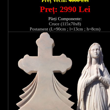
Preț Vechi:
4000 Lei
Preț: 2990 Lei
Părți Componente:
Cruce (115x70x8)
Postament (L=90cm ; l=13cm ; h=8cm)