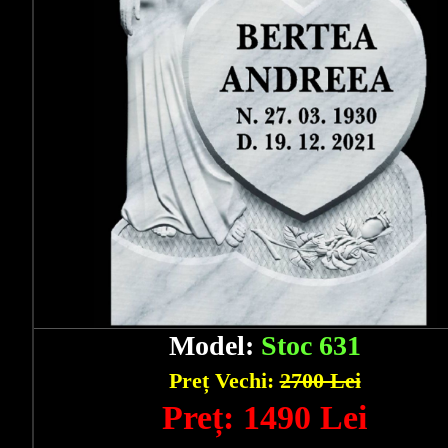
Model:
Stoc 631
Preț Vechi:
2700 Lei
Preț: 1490 Lei