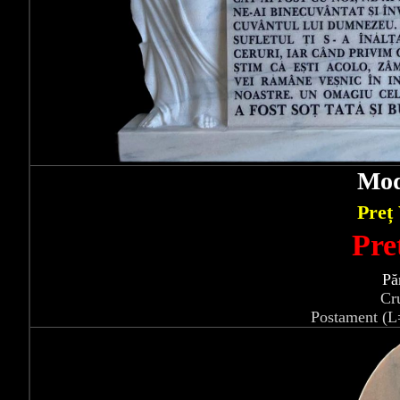
Mod
Preț
Pre
Pă
Cr
Postament (L