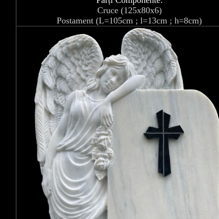
Părți Componente:
Cruce (125x80x6)
Postament (L=105cm ; l=13cm ; h=8cm)