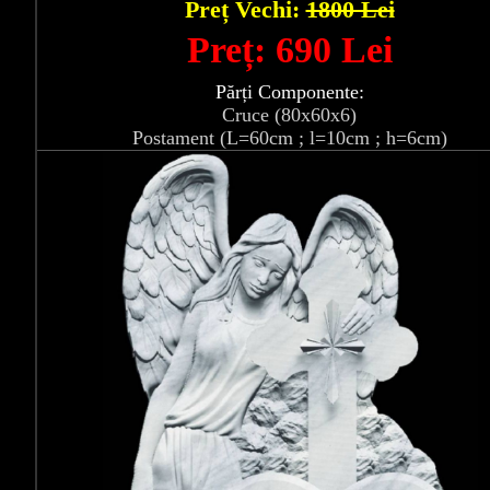
Preț Vechi:
1800 Lei
Preț: 690 Lei
Părți Componente:
Cruce (80x60x6)
Postament (L=60cm ; l=10cm ; h=6cm)