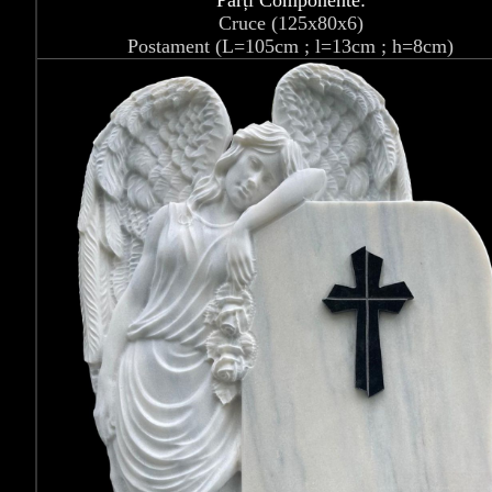
Părți Componente:
Cruce (125x80x6)
Postament (L=105cm ; l=13cm ; h=8cm)