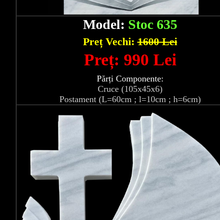
Model:
Stoc 635
Preț Vechi:
1600 Lei
Preț: 990 Lei
Părți Componente:
Cruce (105x45x6)
Postament (L=60cm ; l=10cm ; h=6cm)