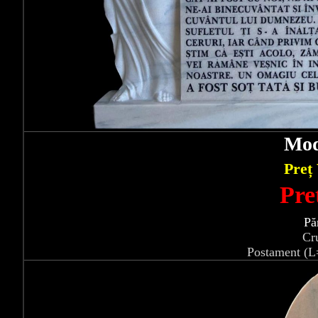
Mod
Preț
Pre
Pă
Cr
Postament (L