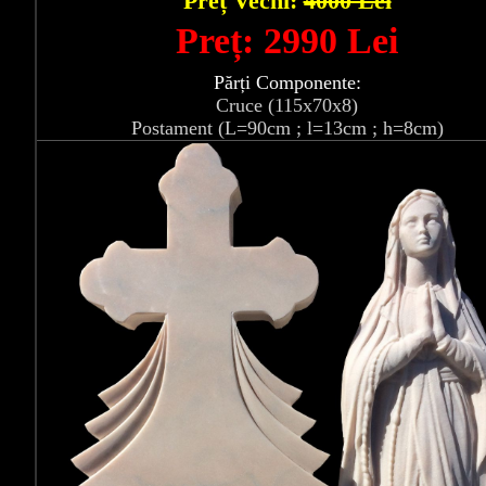
Preț Vechi:
4000 Lei
Preț: 2990 Lei
Părți Componente:
Cruce (115x70x8)
Postament (L=90cm ; l=13cm ; h=8cm)