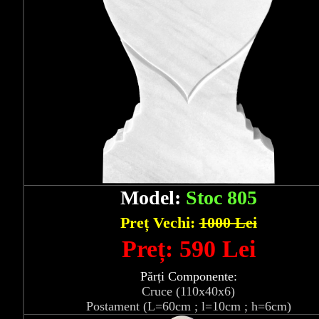
Model:
Stoc 805
Preț Vechi:
1000 Lei
Preț: 590 Lei
Părți Componente:
Cruce (110x40x6)
Postament (L=60cm ; l=10cm ; h=6cm)