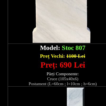
Model:
Stoc 807
Preț Vechi:
1100 Lei
Preț: 690 Lei
Părți Componente:
Cruce (105x40x6)
Postament (L=60cm ; l=10cm ; h=6cm)