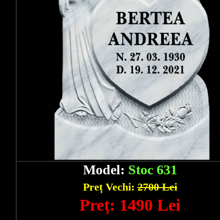
Model:
Stoc 631
Preț Vechi:
2700 Lei
Preț: 1490 Lei