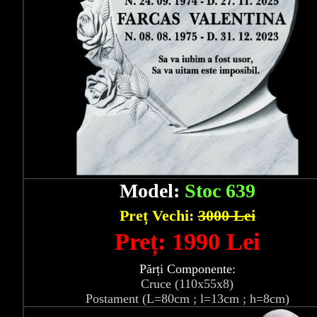
Model:
Stoc 639
Preț Vechi:
3000 Lei
Preț: 1990 Lei
Părți Componente:
Cruce (110x55x8)
Postament (L=80cm ; l=13cm ; h=8cm)