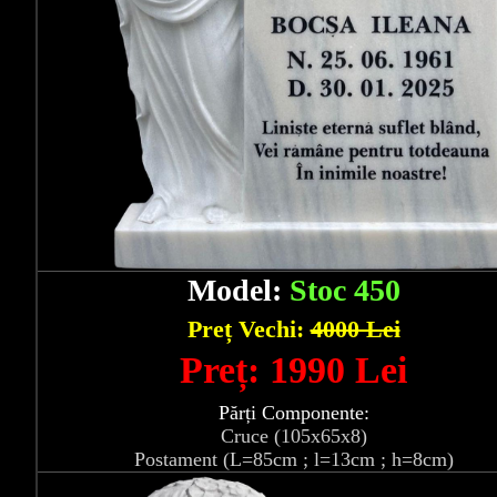
Model:
Stoc 450
Preț Vechi:
4000 Lei
Preț: 1990 Lei
Părți Componente:
Cruce (105x65x8)
Postament (L=85cm ; l=13cm ; h=8cm)