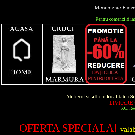
Monumente Funerar
Pentru comenzi si in
unga
Atelierul se afla in localitatea Simeria d
LIVRARE GRATUIT
S.C. Roca Art S.R.
OFERTA SPECIALA!
vala