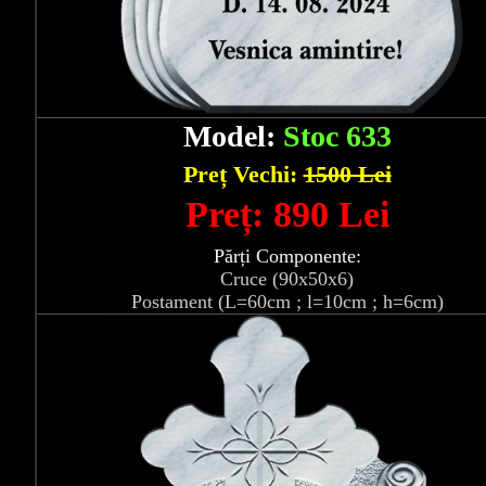
Model:
Stoc 633
Preț Vechi:
1500 Lei
Preț: 890 Lei
Părți Componente:
Cruce (90x50x6)
Postament (L=60cm ; l=10cm ; h=6cm)