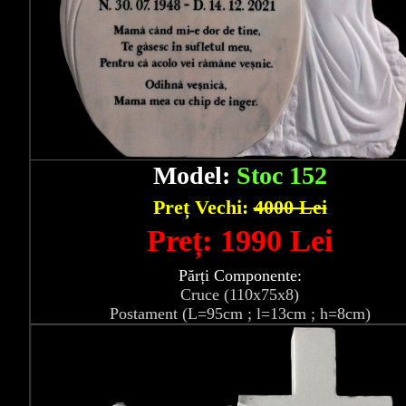
Model:
Stoc 152
Preț Vechi:
4000 Lei
Preț: 1990 Lei
Părți Componente:
Cruce (110x75x8)
Postament (L=95cm ; l=13cm ; h=8cm)