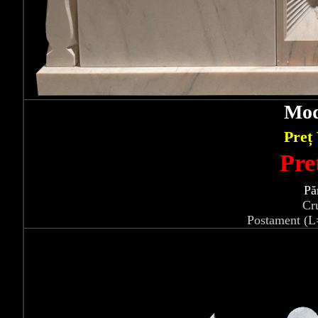
Mod
Preț
Pre
Pă
Cr
Postament (L