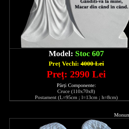
Model:
Stoc 607
Preț Vechi:
4000 Lei
Preț: 2990 Lei
Părți Componente:
Cruce (110x70x8)
Postament (L=95cm ; l=13cm ; h=8cm)
Monume