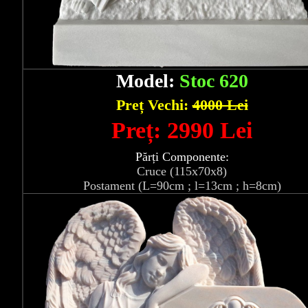
Model:
Stoc 620
Preț Vechi:
4000 Lei
Preț: 2990 Lei
Părți Componente:
Cruce (115x70x8)
Postament (L=90cm ; l=13cm ; h=8cm)