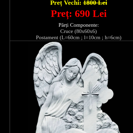
Preț Vechi:
1800 Lei
Preț: 690 Lei
Părți Componente:
Cruce (80x60x6)
Postament (L=60cm ; l=10cm ; h=6cm)