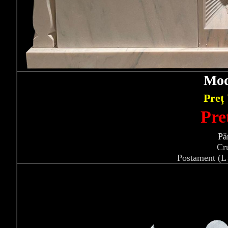
Mod
Preț
Pre
Pă
Cr
Postament (L