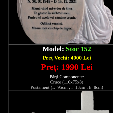
Model:
Stoc 152
Preț Vechi:
4000 Lei
Preț: 1990 Lei
Părți Componente:
Cruce (110x75x8)
Postament (L=95cm ; l=13cm ; h=8cm)