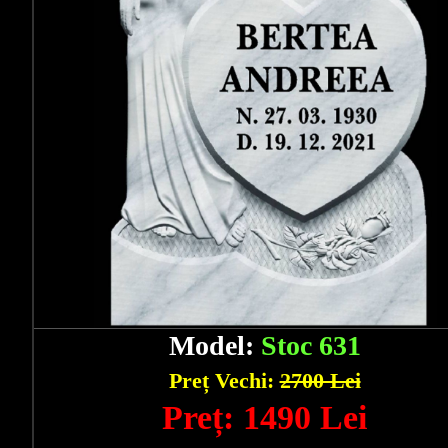
Model:
Stoc 631
Preț Vechi:
2700 Lei
Preț: 1490 Lei