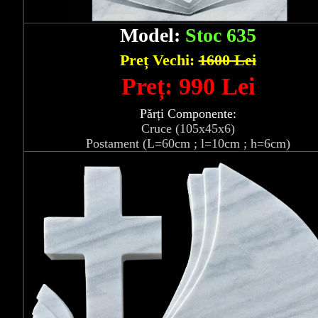
Model:
Stoc 635
Preț Vechi:
1600 Lei
Preț: 990 Lei
Părți Componente:
Cruce (105x45x6)
Postament (L=60cm ; l=10cm ; h=6cm)