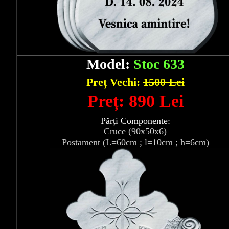
Model:
Stoc 633
Preț Vechi:
1500 Lei
Preț: 890 Lei
Părți Componente:
Cruce (90x50x6)
Postament (L=60cm ; l=10cm ; h=6cm)