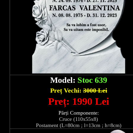
Model:
Stoc 639
Preț Vechi:
3000 Lei
Preț: 1990 Lei
Părți Componente:
Cruce (110x55x8)
Postament (L=80cm ; l=13cm ; h=8cm)