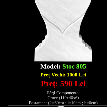
Model:
Stoc 805
Preț Vechi:
1000 Lei
Preț: 590 Lei
Părți Componente:
Cruce (110x40x6)
Postament (L=60cm ; l=10cm ; h=6cm)