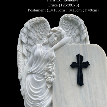
Părți Componente:
Cruce (125x80x6)
Postament (L=105cm ; l=13cm ; h=8cm)