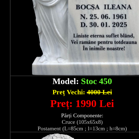
Model:
Stoc 450
Preț Vechi:
4000 Lei
Preț: 1990 Lei
Părți Componente:
Cruce (105x65x8)
Postament (L=85cm ; l=13cm ; h=8cm)