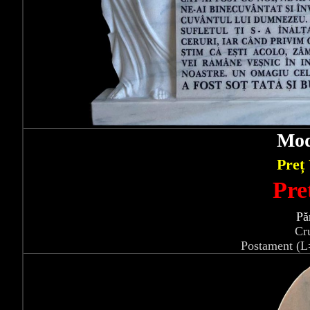
Mod
Preț
Pre
Pă
Cr
Postament (L