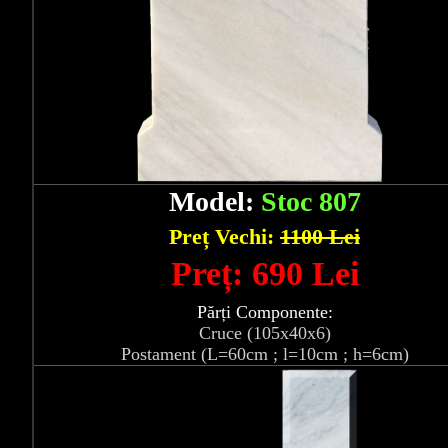
Model:
Stoc 807
Preț Vechi:
1100 Lei
Preț: 690 Lei
Părți Componente:
Cruce (105x40x6)
Postament (L=60cm ; l=10cm ; h=6cm)