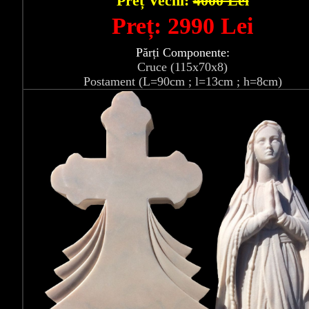
Preț Vechi:
4000 Lei
Preț: 2990 Lei
Părți Componente:
Cruce (115x70x8)
Postament (L=90cm ; l=13cm ; h=8cm)