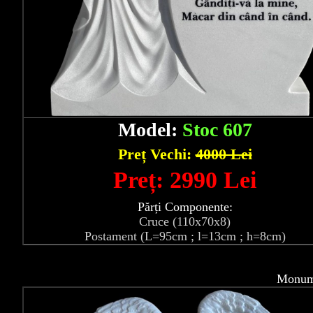
Model:
Stoc 607
Preț Vechi:
4000 Lei
Preț: 2990 Lei
Părți Componente:
Cruce (110x70x8)
Postament (L=95cm ; l=13cm ; h=8cm)
Monume