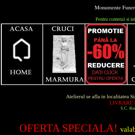
Monumente Funerar
Pentru comenzi si in
unga
Atelierul se afla in localitatea Simeria d
LIVRARE GRATUIT
S.C. Roca Art S.R.
OFERTA SPECIALA!
vala