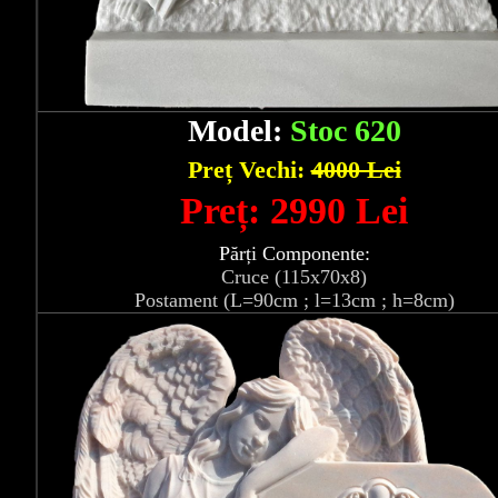
Model:
Stoc 620
Preț Vechi:
4000 Lei
Preț: 2990 Lei
Părți Componente:
Cruce (115x70x8)
Postament (L=90cm ; l=13cm ; h=8cm)