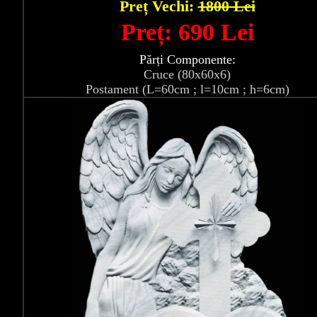
Preț Vechi:
1800 Lei
Preț: 690 Lei
Părți Componente:
Cruce (80x60x6)
Postament (L=60cm ; l=10cm ; h=6cm)