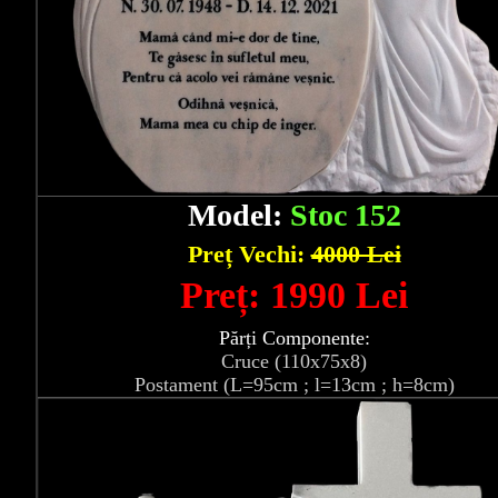
Model:
Stoc 152
Preț Vechi:
4000 Lei
Preț: 1990 Lei
Părți Componente:
Cruce (110x75x8)
Postament (L=95cm ; l=13cm ; h=8cm)