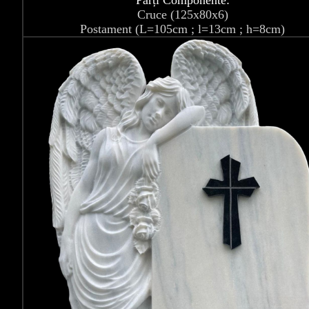
Părți Componente:
Cruce (125x80x6)
Postament (L=105cm ; l=13cm ; h=8cm)