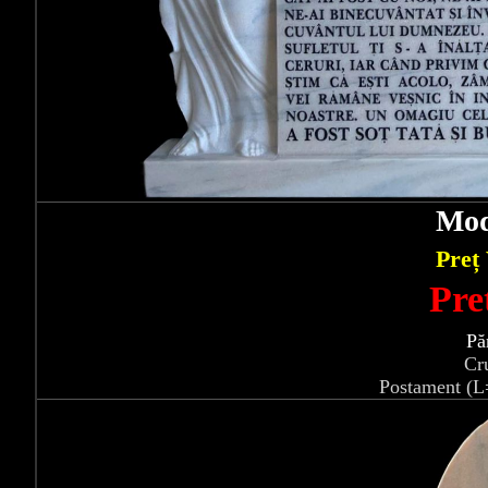
Mod
Preț
Pre
Pă
Cr
Postament (L