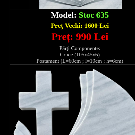
Model:
Stoc 635
Preț Vechi:
1600 Lei
Preț: 990 Lei
Părți Componente:
Cruce (105x45x6)
Postament (L=60cm ; l=10cm ; h=6cm)