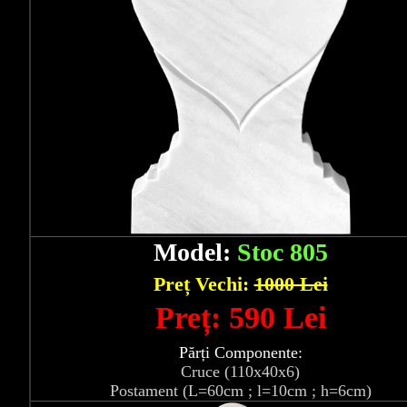
Model:
Stoc 805
Preț Vechi:
1000 Lei
Preț: 590 Lei
Părți Componente:
Cruce (110x40x6)
Postament (L=60cm ; l=10cm ; h=6cm)