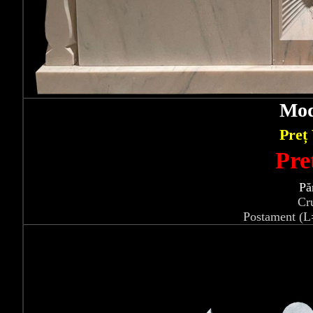
Mod
Preț
Pre
Pă
Cr
Postament (L