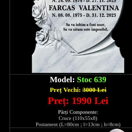
Model:
Stoc 639
Preț Vechi:
3000 Lei
Preț: 1990 Lei
Părți Componente:
Cruce (110x55x8)
Postament (L=80cm ; l=13cm ; h=8cm)