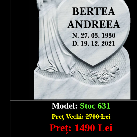
Model:
Stoc 631
Preț Vechi:
2700 Lei
Preț: 1490 Lei