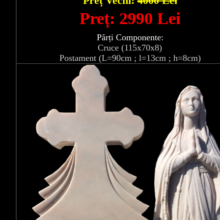
Preț Vechi:
4000 Lei
Preț: 2990 Lei
Părți Componente:
Cruce (115x70x8)
Postament (L=90cm ; l=13cm ; h=8cm)