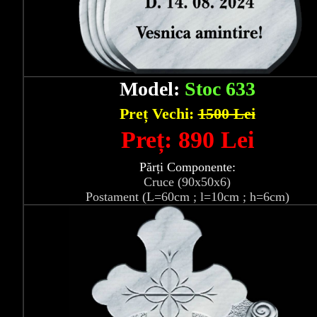
Model:
Stoc 633
Preț Vechi:
1500 Lei
Preț: 890 Lei
Părți Componente:
Cruce (90x50x6)
Postament (L=60cm ; l=10cm ; h=6cm)