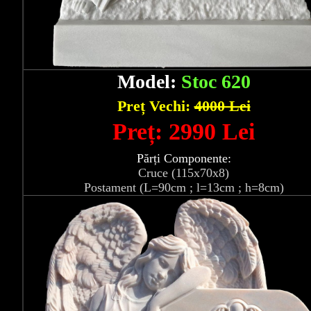
Model:
Stoc 620
Preț Vechi:
4000 Lei
Preț: 2990 Lei
Părți Componente:
Cruce (115x70x8)
Postament (L=90cm ; l=13cm ; h=8cm)