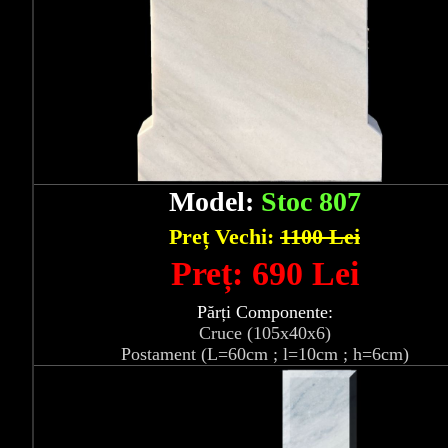
Model:
Stoc 807
Preț Vechi:
1100 Lei
Preț: 690 Lei
Părți Componente:
Cruce (105x40x6)
Postament (L=60cm ; l=10cm ; h=6cm)