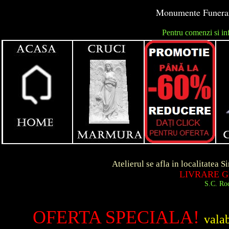
Monumente Funerare
Pentru comenzi si in
unga
Atelierul se afla in localitatea Simeria d
LIVRARE GRATUITA
S.C. Roca Art S.R.
OFERTA SPECIALA!
vala