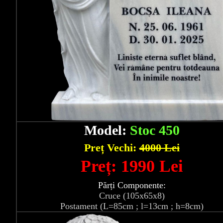
Model:
Stoc 450
Preț Vechi:
4000 Lei
Preț: 1990 Lei
Părți Componente:
Cruce (105x65x8)
Postament (L=85cm ; l=13cm ; h=8cm)