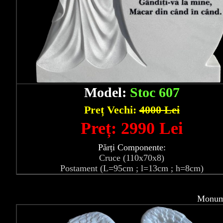
Model:
Stoc 607
Preț Vechi:
4000 Lei
Preț: 2990 Lei
Părți Componente:
Cruce (110x70x8)
Postament (L=95cm ; l=13cm ; h=8cm)
Monume