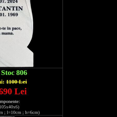
:
Stoc 806
hi:
1100 Lei
 690 Lei
omponente:
105x40x6)
m ; l=10cm ; h=6cm)