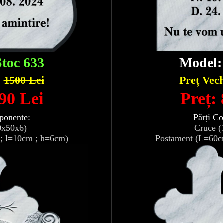
Stoc 633
Model
:
1500 Lei
Preț Vec
90 Lei
Preț:
ponente:
Părți C
0x50x6)
Cruce (
; l=10cm ; h=6cm)
Postament (L=60c