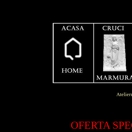
Contact
Dunga
Atelierul se afla in l
LIVRA
S.C.
OFERTA SPE