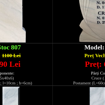
Stoc 807
Model
:
1100 Lei
Preț Vec
90 Lei
Preț:
ponente:
Părți C
05x40x6)
Cruce (
; l=10cm ; h=6cm)
Postament (L=60c