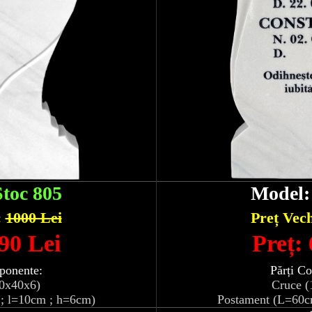
Stoc 805
Model
:
1000 Lei
Preț Vec
90 Lei
Preț:
ponente:
Părți C
10x40x6)
Cruce (
; l=10cm ; h=6cm)
Postament (L=60c