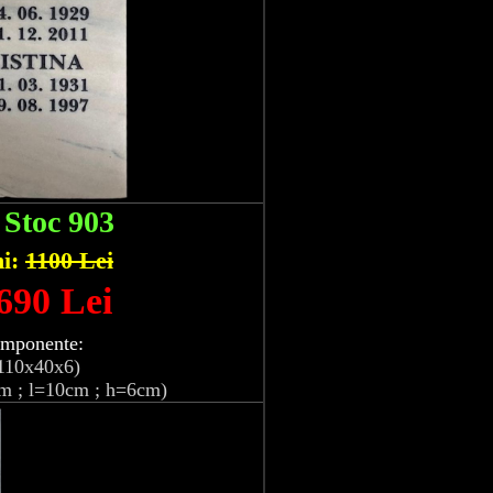
:
Stoc 903
hi:
1100 Lei
 690 Lei
omponente:
110x40x6)
m ; l=10cm ; h=6cm)