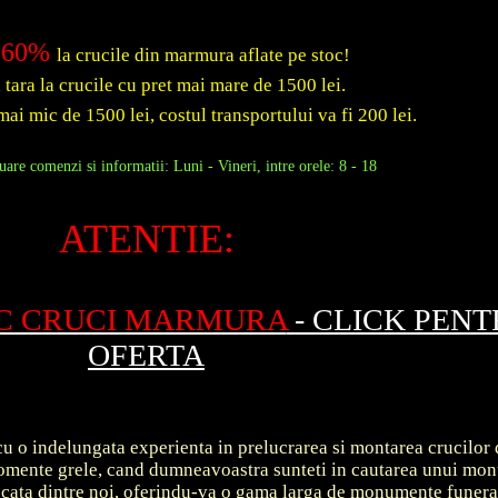
60%
la crucile din marmura aflate pe stoc!
a tara la crucile cu pret mai mare de 1500 lei.
mai mic de 1500 lei, costul transportului va fi 200 lei.
are comenzi si informatii: Luni - Vineri, intre orele: 8 - 18
ATENTIE:
OC CRUCI MARMURA
- CLICK PEN
OFERTA
u o indelungata experienta in prelucrarea si montarea crucilor 
 momente grele, cand dumneavoastra sunteti in cautarea unui m
ecata dintre noi, oferindu-va o gama larga de monumente funer