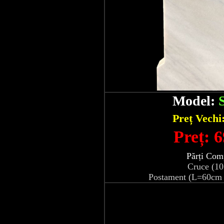
Model:
Preț Vechi
Preț: 6
Părți Com
Cruce (1
Postament (L=60cm 