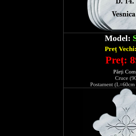
Model:
Preț Vechi
Preț: 8
Părți Com
Cruce (9
Postament (L=60cm 