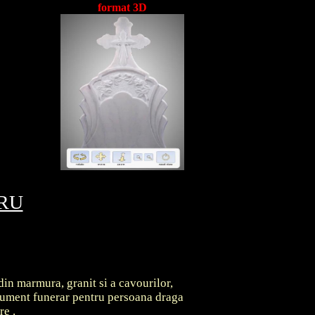
format 3D
TRU
din marmura, granit si a cavourilor,
onument funerar pentru persoana draga
are
.