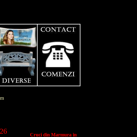
im
026
Cruci din Marmura in