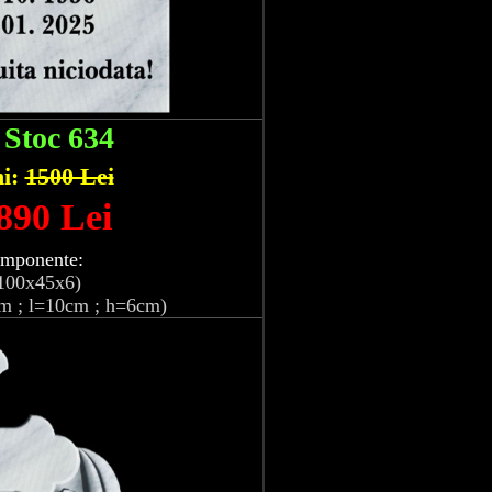
:
Stoc 634
hi:
1500 Lei
 890 Lei
omponente:
100x45x6)
m ; l=10cm ; h=6cm)