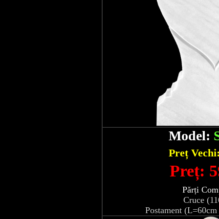
Model:
Preț Vechi
Preț: 5
Părți Com
Cruce (1
Postament (L=60cm 