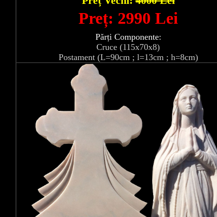
Preț Vechi:
4000 Lei
Preț: 2990 Lei
Părți Componente:
Cruce (115x70x8)
Postament (L=90cm ; l=13cm ; h=8cm)