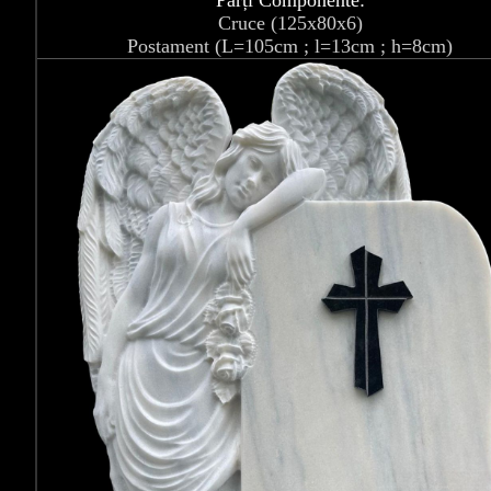
Părți Componente:
Cruce (125x80x6)
Postament (L=105cm ; l=13cm ; h=8cm)