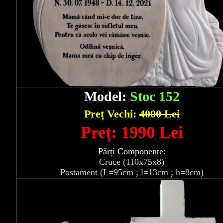
Model:
Stoc 152
Preț Vechi:
4000 Lei
Preț: 1990 Lei
Părți Componente:
Cruce (110x75x8)
Postament (L=95cm ; l=13cm ; h=8cm)