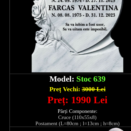
Model:
Stoc 639
Preț Vechi:
3000 Lei
Preț: 1990 Lei
Părți Componente:
Cruce (110x55x8)
Postament (L=80cm ; l=13cm ; h=8cm)