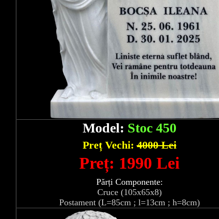
Model:
Stoc 450
Preț Vechi:
4000 Lei
Preț: 1990 Lei
Părți Componente:
Cruce (105x65x8)
Postament (L=85cm ; l=13cm ; h=8cm)