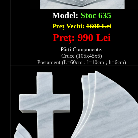
Model:
Stoc 635
Preț Vechi:
1600 Lei
Preț: 990 Lei
Părți Componente:
Cruce (105x45x6)
Postament (L=60cm ; l=10cm ; h=6cm)