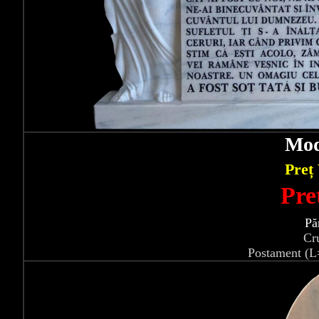
Mod
Preț
Pre
Pă
Cr
Postament (L