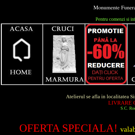
Monumente Funerar
Pentru comenzi si in
unga
Atelierul se afla in localitatea Simeria d
LIVRARE GRATUIT
S.C. Roca Art S.R.
OFERTA SPECIALA!
vala