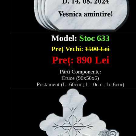
Model:
Stoc 633
Preț Vechi:
1500 Lei
Preț: 890 Lei
Părți Componente:
Cruce (90x50x6)
Postament (L=60cm ; l=10cm ; h=6cm)