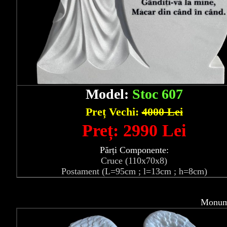
Model:
Stoc 607
Preț Vechi:
4000 Lei
Preț: 2990 Lei
Părți Componente:
Cruce (110x70x8)
Postament (L=95cm ; l=13cm ; h=8cm)
Monume