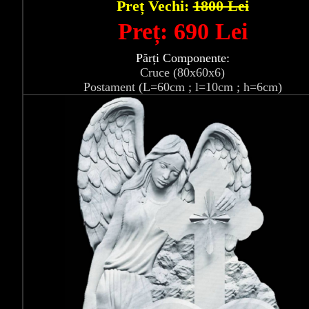
Preț Vechi:
1800 Lei
Preț: 690 Lei
Părți Componente:
Cruce (80x60x6)
Postament (L=60cm ; l=10cm ; h=6cm)