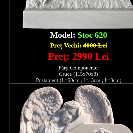
Model:
Stoc 620
Preț Vechi:
4000 Lei
Preț: 2990 Lei
Părți Componente:
Cruce (115x70x8)
Postament (L=90cm ; l=13cm ; h=8cm)