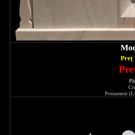
Mod
Preț
Pre
Pă
Cr
Postament (L