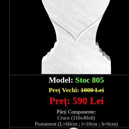
Model:
Stoc 805
Preț Vechi:
1000 Lei
Preț: 590 Lei
Părți Componente:
Cruce (110x40x6)
Postament (L=60cm ; l=10cm ; h=6cm)