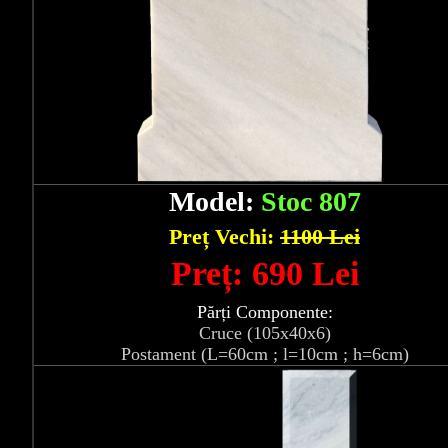
Model:
Stoc 807
Preț Vechi:
1100 Lei
Preț: 690 Lei
Părți Componente:
Cruce (105x40x6)
Postament (L=60cm ; l=10cm ; h=6cm)