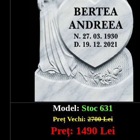
Model:
Stoc 631
Preț Vechi:
2700 Lei
Preț: 1490 Lei