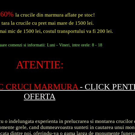
60%
la crucile din marmura aflate pe stoc!
a tara la crucile cu pret mai mare de 1500 lei.
mai mic de 1500 lei, costul transportului va fi 200 lei.
are comenzi si informatii: Luni - Vineri, intre orele: 8 - 18
ATENTIE:
OC CRUCI MARMURA
- CLICK PEN
OFERTA
u o indelungata experienta in prelucrarea si montarea crucilor 
 momente grele, cand dumneavoastra sunteti in cautarea unui m
ecata dintre noi, oferindu-va o gama larga de monumente funer