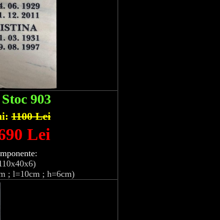
:
Stoc 903
hi:
1100 Lei
 690 Lei
omponente:
110x40x6)
m ; l=10cm ; h=6cm)