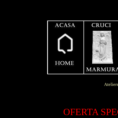
Contact
Dunga
Atelierul se afla in l
LIVRAR
S.C.
OFERTA SPE