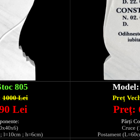
Stoc 805
Model
:
1000 Lei
Preț Vec
90 Lei
Preț:
ponente:
Părți C
10x40x6)
Cruce (
; l=10cm ; h=6cm)
Postament (L=60c