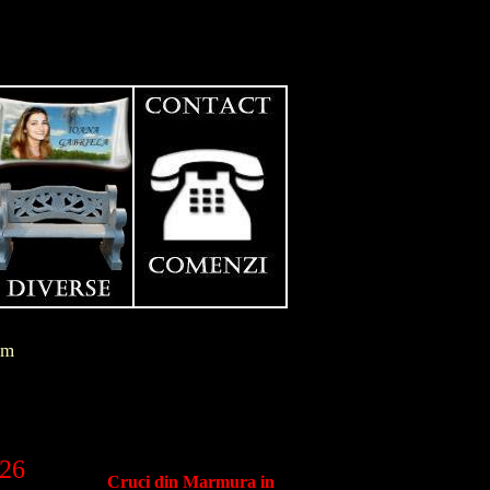
im
026
Cruci din Marmura in