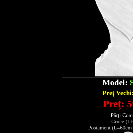
Model:
Preț Vechi
Preț: 5
Părți Com
Cruce (1
Postament (L=60cm 