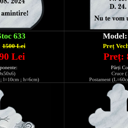
Stoc 633
Model
:
1500 Lei
Preț Vec
90 Lei
Preț:
ponente:
Părți C
0x50x6)
Cruce (
; l=10cm ; h=6cm)
Postament (L=60c