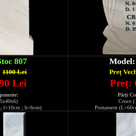
Stoc 807
Model
:
1100 Lei
Preț Vec
90 Lei
Preț:
ponente:
Părți C
05x40x6)
Cruce (
; l=10cm ; h=6cm)
Postament (L=60c