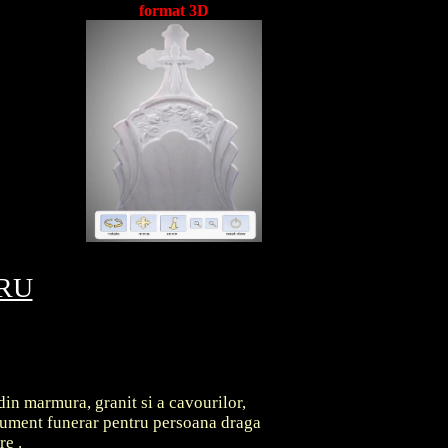
format 3D
TRU
din marmura, granit si a cavourilor,
onument funerar pentru persoana draga
are
.