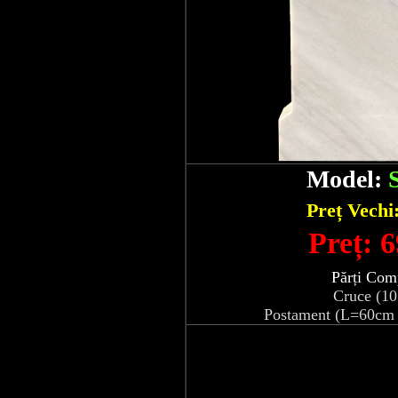
Model:
Preț Vechi
Preț: 6
Părți Com
Cruce (1
Postament (L=60cm 