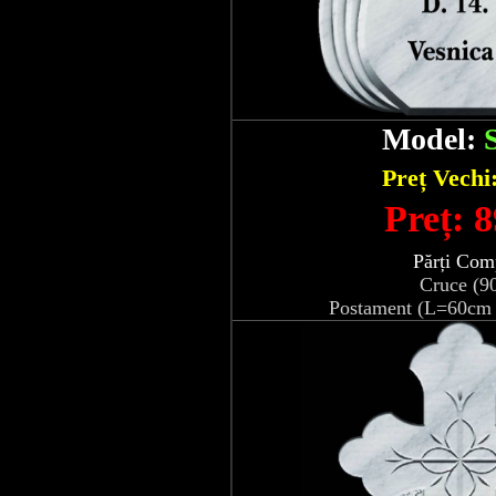
Model:
Preț Vechi
Preț: 8
Părți Com
Cruce (9
Postament (L=60cm 