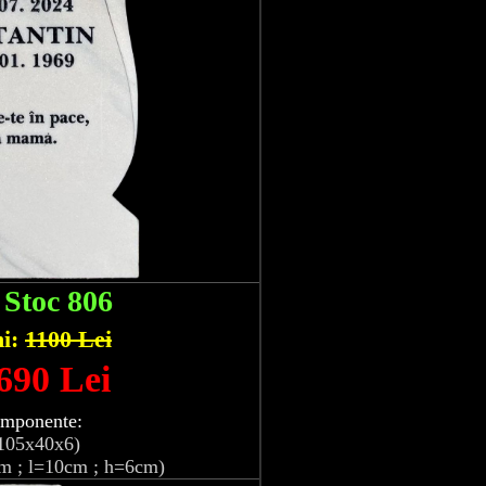
:
Stoc 806
hi:
1100 Lei
 690 Lei
omponente:
105x40x6)
m ; l=10cm ; h=6cm)