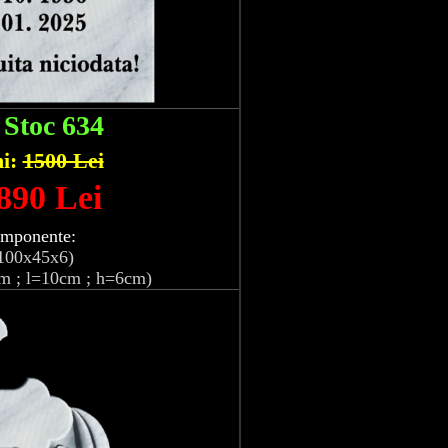
:
Stoc 634
hi:
1500 Lei
 890 Lei
omponente:
100x45x6)
m ; l=10cm ; h=6cm)