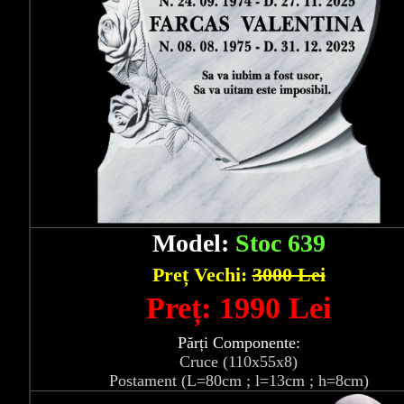
Model:
Stoc 639
Preț Vechi:
3000 Lei
Preț: 1990 Lei
Părți Componente:
Cruce (110x55x8)
Postament (L=80cm ; l=13cm ; h=8cm)