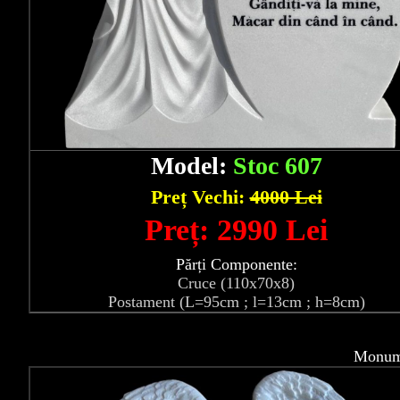
Model:
Stoc 607
Preț Vechi:
4000 Lei
Preț: 2990 Lei
Părți Componente:
Cruce (110x70x8)
Postament (L=95cm ; l=13cm ; h=8cm)
Monume