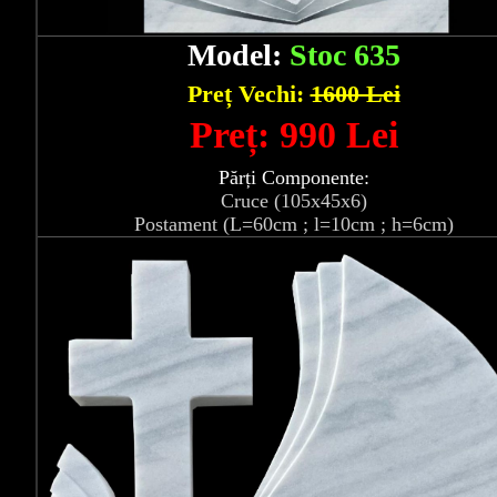
Model:
Stoc 635
Preț Vechi:
1600 Lei
Preț: 990 Lei
Părți Componente:
Cruce (105x45x6)
Postament (L=60cm ; l=10cm ; h=6cm)