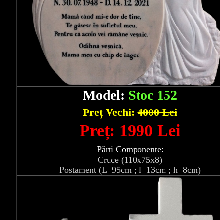
Model:
Stoc 152
Preț Vechi:
4000 Lei
Preț: 1990 Lei
Părți Componente:
Cruce (110x75x8)
Postament (L=95cm ; l=13cm ; h=8cm)