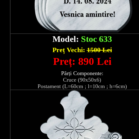
Model:
Stoc 633
Preț Vechi:
1500 Lei
Preț: 890 Lei
Părți Componente:
Cruce (90x50x6)
Postament (L=60cm ; l=10cm ; h=6cm)