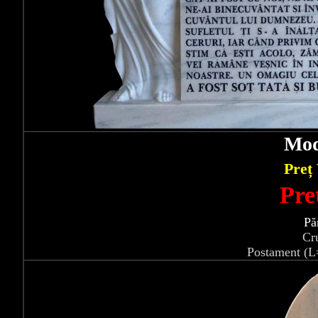
Mod
Preț
Pre
Pă
Cr
Postament (L