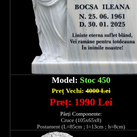
Model:
Stoc 450
Preț Vechi:
4000 Lei
Preț: 1990 Lei
Părți Componente:
Cruce (105x65x8)
Postament (L=85cm ; l=13cm ; h=8cm)