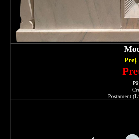
Mod
Preț
Pre
Pă
Cr
Postament (L