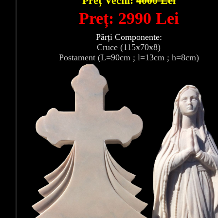
Preț Vechi:
4000 Lei
Preț: 2990 Lei
Părți Componente:
Cruce (115x70x8)
Postament (L=90cm ; l=13cm ; h=8cm)