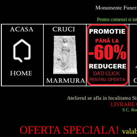
Monumente Funerar
Pentru comenzi si in
unga
Atelierul se afla in localitatea Simeria d
LIVRARE GRATUIT
S.C. Roca Art S.R.
OFERTA SPECIALA!
vala