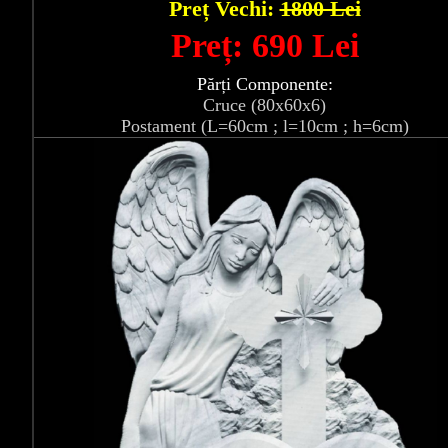
Preț Vechi:
1800 Lei
Preț: 690 Lei
Părți Componente:
Cruce (80x60x6)
Postament (L=60cm ; l=10cm ; h=6cm)