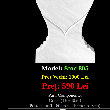
Model:
Stoc 805
Preț Vechi:
1000 Lei
Preț: 590 Lei
Părți Componente:
Cruce (110x40x6)
Postament (L=60cm ; l=10cm ; h=6cm)