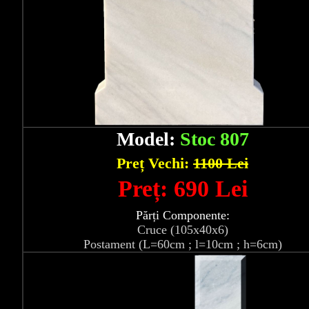
Model:
Stoc 807
Preț Vechi:
1100 Lei
Preț: 690 Lei
Părți Componente:
Cruce (105x40x6)
Postament (L=60cm ; l=10cm ; h=6cm)