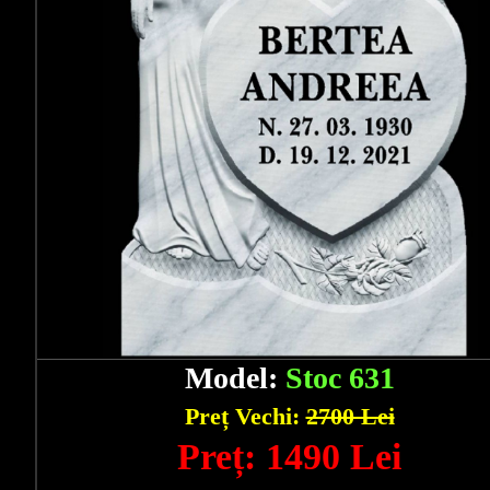
Model:
Stoc 631
Preț Vechi:
2700 Lei
Preț: 1490 Lei