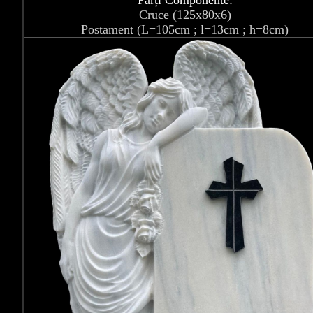
Părți Componente:
Cruce (125x80x6)
Postament (L=105cm ; l=13cm ; h=8cm)