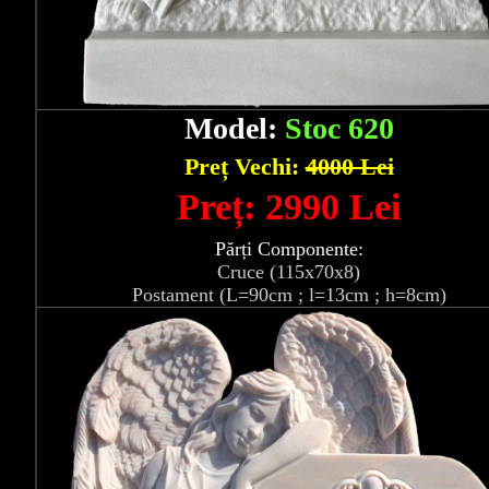
Model:
Stoc 620
Preț Vechi:
4000 Lei
Preț: 2990 Lei
Părți Componente:
Cruce (115x70x8)
Postament (L=90cm ; l=13cm ; h=8cm)