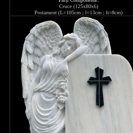
Părți Componente:
Cruce (125x80x6)
Postament (L=105cm ; l=13cm ; h=8cm)