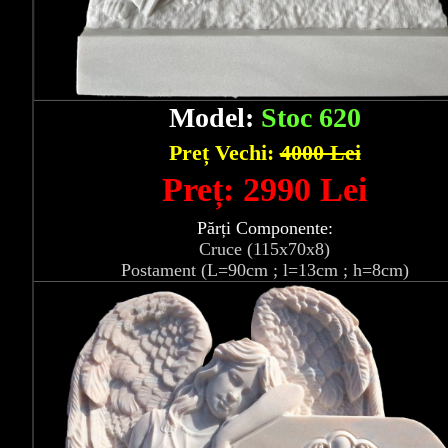
Model:
Stoc 620
Preț Vechi:
4000 Lei
Preț: 2990 Lei
Părți Componente:
Cruce (115x70x8)
Postament (L=90cm ; l=13cm ; h=8cm)