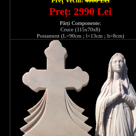
Preț Vechi:
4000 Lei
Preț: 2990 Lei
Părți Componente:
Cruce (115x70x8)
Postament (L=90cm ; l=13cm ; h=8cm)