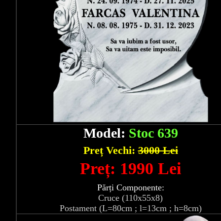
Model:
Stoc 639
Preț Vechi:
3000 Lei
Preț: 1990 Lei
Părți Componente:
Cruce (110x55x8)
Postament (L=80cm ; l=13cm ; h=8cm)