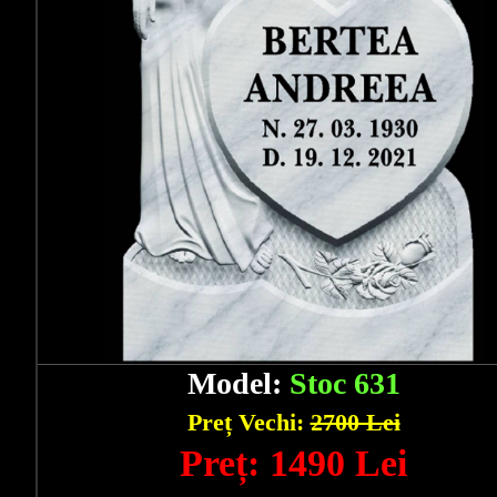
Model:
Stoc 631
Preț Vechi:
2700 Lei
Preț: 1490 Lei