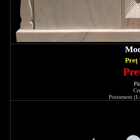
Mod
Preț
Pre
Pă
Cr
Postament (L