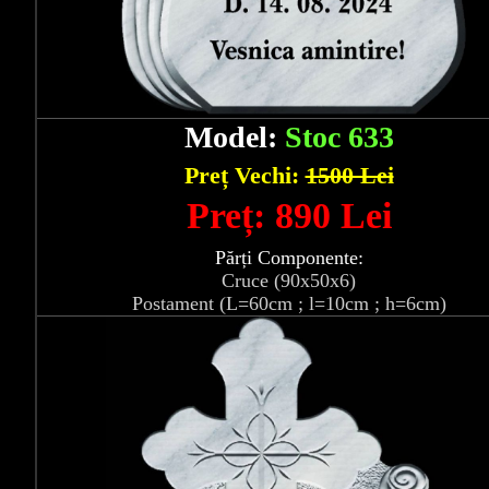
Model:
Stoc 633
Preț Vechi:
1500 Lei
Preț: 890 Lei
Părți Componente:
Cruce (90x50x6)
Postament (L=60cm ; l=10cm ; h=6cm)