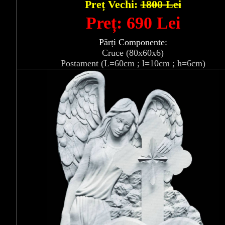
Preț Vechi:
1800 Lei
Preț: 690 Lei
Părți Componente:
Cruce (80x60x6)
Postament (L=60cm ; l=10cm ; h=6cm)