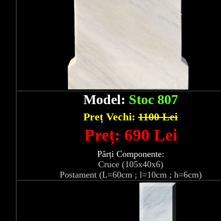
Model:
Stoc 807
Preț Vechi:
1100 Lei
Preț: 690 Lei
Părți Componente:
Cruce (105x40x6)
Postament (L=60cm ; l=10cm ; h=6cm)