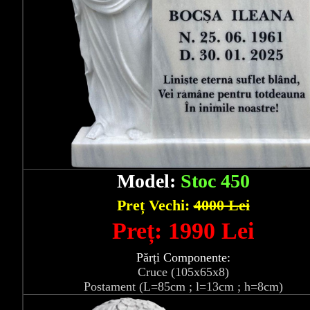
Model:
Stoc 450
Preț Vechi:
4000 Lei
Preț: 1990 Lei
Părți Componente:
Cruce (105x65x8)
Postament (L=85cm ; l=13cm ; h=8cm)