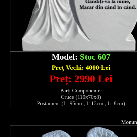
Model:
Stoc 607
Preț Vechi:
4000 Lei
Preț: 2990 Lei
Părți Componente:
Cruce (110x70x8)
Postament (L=95cm ; l=13cm ; h=8cm)
Monume