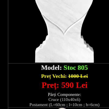
Model:
Stoc 805
Preț Vechi:
1000 Lei
Preț: 590 Lei
Părți Componente:
Cruce (110x40x6)
Postament (L=60cm ; l=10cm ; h=6cm)