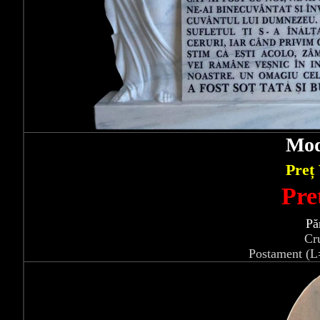
Mod
Preț
Pre
Pă
Cr
Postament (L