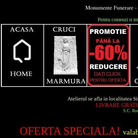
Monumente Funerare - 
Pentru comenzi si in
unga
Atelierul se afla in localitatea Simeria d
LIVRARE GRATUITA IN
S.C. Roca Art S.R.
OFERTA SPECIALA!
vala