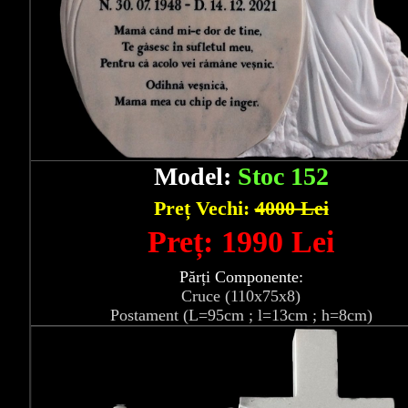
Model:
Stoc 152
Preț Vechi:
4000 Lei
Preț: 1990 Lei
Părți Componente:
Cruce (110x75x8)
Postament (L=95cm ; l=13cm ; h=8cm)