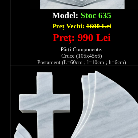
Model:
Stoc 635
Preț Vechi:
1600 Lei
Preț: 990 Lei
Părți Componente:
Cruce (105x45x6)
Postament (L=60cm ; l=10cm ; h=6cm)