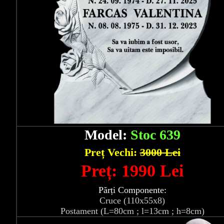
Model:
Stoc 639
Preț Vechi:
3000 Lei
Preț: 1990 Lei
Părți Componente:
Cruce (110x55x8)
Postament (L=80cm ; l=13cm ; h=8cm)