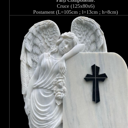
Părți Componente:
Cruce (125x80x6)
Postament (L=105cm ; l=13cm ; h=8cm)