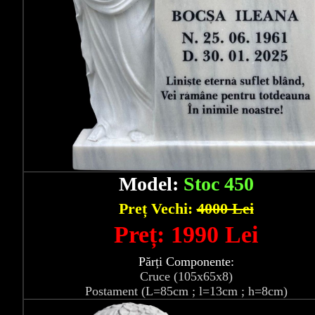
Model:
Stoc 450
Preț Vechi:
4000 Lei
Preț: 1990 Lei
Părți Componente:
Cruce (105x65x8)
Postament (L=85cm ; l=13cm ; h=8cm)