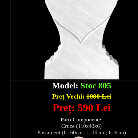
Model:
Stoc 805
Preț Vechi:
1000 Lei
Preț: 590 Lei
Părți Componente:
Cruce (110x40x6)
Postament (L=60cm ; l=10cm ; h=6cm)