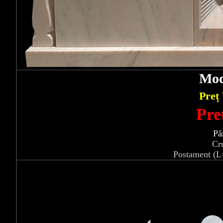
Mod
Preț
Pre
Pă
Cr
Postament (L