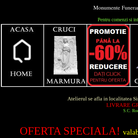
Monumente Funerare
Pentru comenzi si in
unga
Atelierul se afla in localitatea Simeria d
LIVRARE GRATUITA
S.C. Roca Art S.R.
OFERTA SPECIALA!
vala