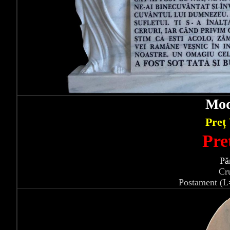
Mod
Preț
Pre
Pă
Cr
Postament (L