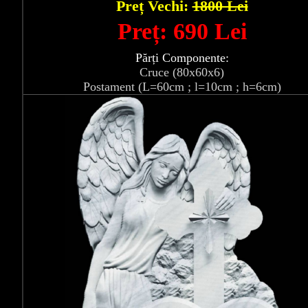
Preț Vechi:
1800 Lei
Preț: 690 Lei
Părți Componente:
Cruce (80x60x6)
Postament (L=60cm ; l=10cm ; h=6cm)