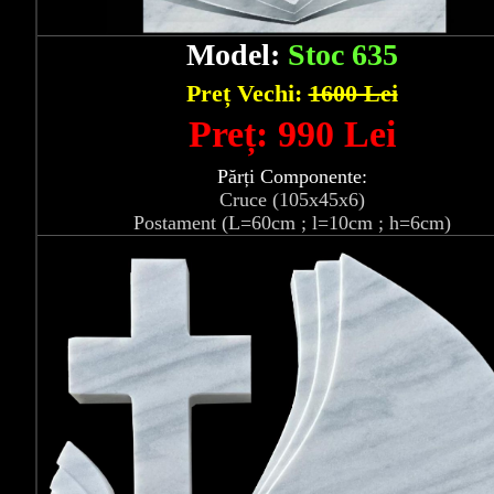
Model:
Stoc 635
Preț Vechi:
1600 Lei
Preț: 990 Lei
Părți Componente:
Cruce (105x45x6)
Postament (L=60cm ; l=10cm ; h=6cm)