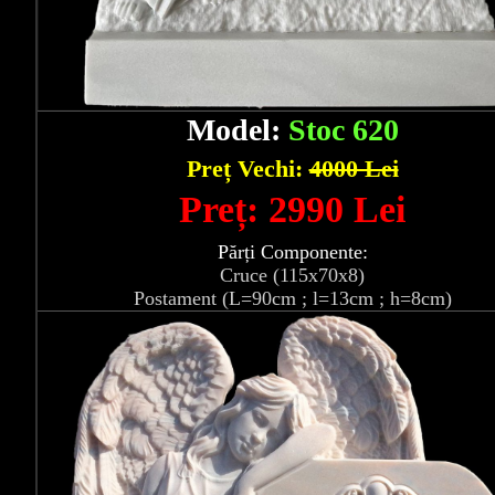
Model:
Stoc 620
Preț Vechi:
4000 Lei
Preț: 2990 Lei
Părți Componente:
Cruce (115x70x8)
Postament (L=90cm ; l=13cm ; h=8cm)