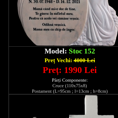
Model:
Stoc 152
Preț Vechi:
4000 Lei
Preț: 1990 Lei
Părți Componente:
Cruce (110x75x8)
Postament (L=95cm ; l=13cm ; h=8cm)