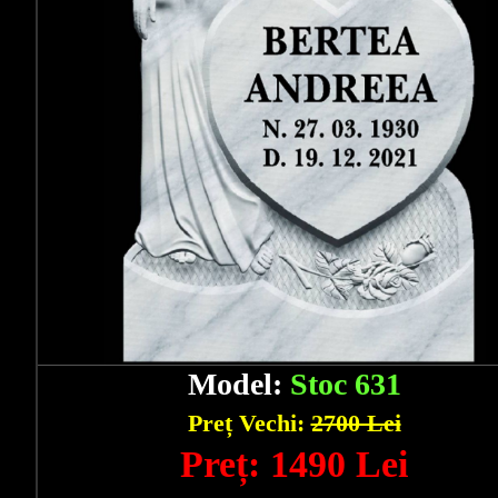
Model:
Stoc 631
Preț Vechi:
2700 Lei
Preț: 1490 Lei