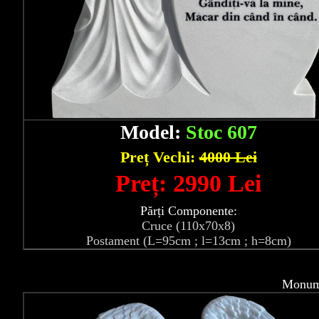
Model:
Stoc 607
Preț Vechi:
4000 Lei
Preț: 2990 Lei
Părți Componente:
Cruce (110x70x8)
Postament (L=95cm ; l=13cm ; h=8cm)
Monume