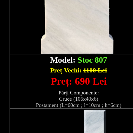
Model:
Stoc 807
Preț Vechi:
1100 Lei
Preț: 690 Lei
Părți Componente:
Cruce (105x40x6)
Postament (L=60cm ; l=10cm ; h=6cm)