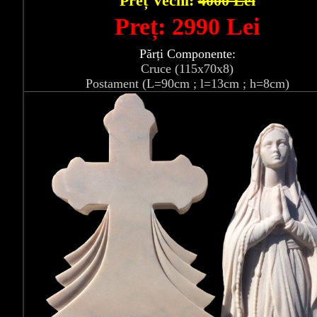
Preț Vechi:
4000 Lei
Preț: 2990 Lei
Părți Componente:
Cruce (115x70x8)
Postament (L=90cm ; l=13cm ; h=8cm)