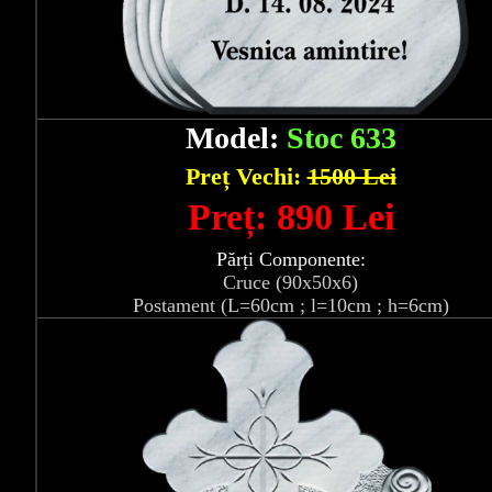
Model:
Stoc 633
Preț Vechi:
1500 Lei
Preț: 890 Lei
Părți Componente:
Cruce (90x50x6)
Postament (L=60cm ; l=10cm ; h=6cm)