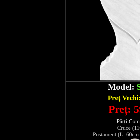
Model:
Preț Vechi
Preț: 5
Părți Com
Cruce (1
Postament (L=60cm 