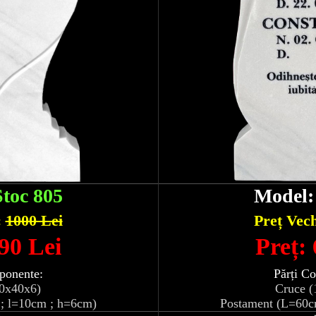
Stoc 805
Model
:
1000 Lei
Preț Vec
90 Lei
Preț:
ponente:
Părți C
10x40x6)
Cruce (
; l=10cm ; h=6cm)
Postament (L=60c