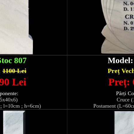
Stoc 807
Model
:
1100 Lei
Preț Vec
90 Lei
Preț:
ponente:
Părți C
05x40x6)
Cruce (
; l=10cm ; h=6cm)
Postament (L=60c