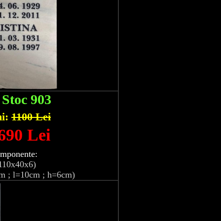
:
Stoc 903
hi:
1100 Lei
 690 Lei
omponente:
110x40x6)
m ; l=10cm ; h=6cm)