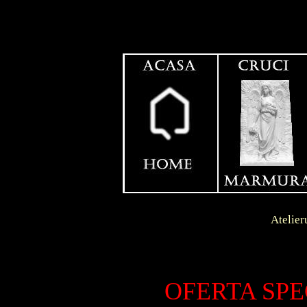
Contact
Dunga
Atelierul se afla in l
LIVRA
S.C.
OFERTA SPE