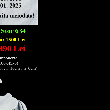
:
Stoc 634
hi:
1500 Lei
 890 Lei
omponente:
100x45x6)
m ; l=10cm ; h=6cm)