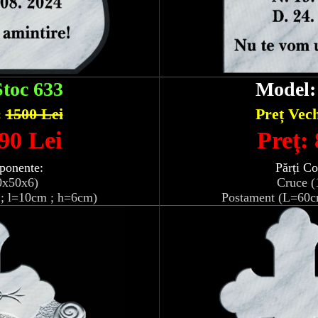
Stoc 633
Model
:
1500 Lei
Preț Vec
90 Lei
Preț:
ponente:
Părți C
0x50x6)
Cruce (
; l=10cm ; h=6cm)
Postament (L=60c