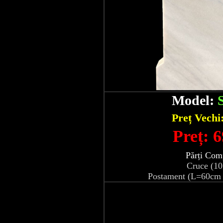
Model:
Preț Vechi
Preț: 6
Părți Com
Cruce (1
Postament (L=60cm 