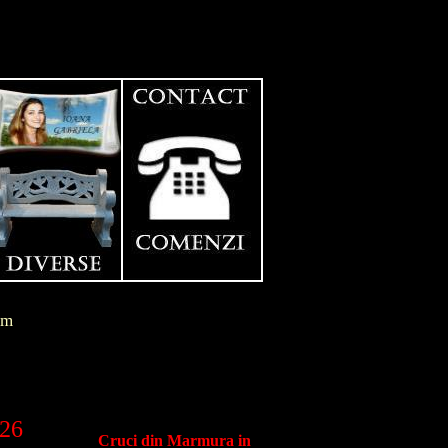
im
026
Cruci din Marmura in