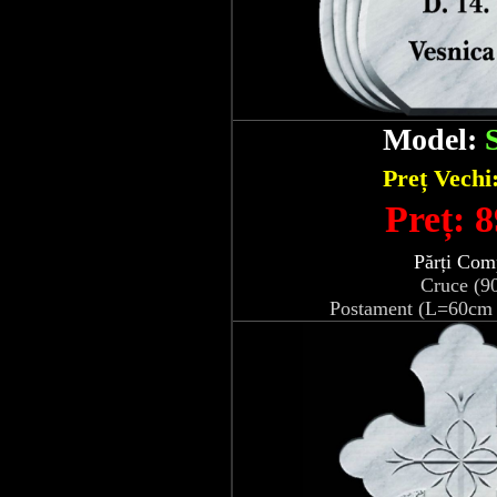
Model:
Preț Vechi
Preț: 8
Părți Com
Cruce (9
Postament (L=60cm 