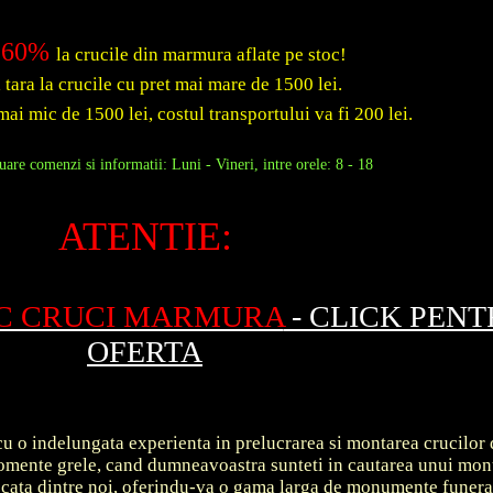
60%
la crucile din marmura aflate pe stoc!
a tara la crucile cu pret mai mare de 1500 lei.
mai mic de 1500 lei, costul transportului va fi 200 lei.
are comenzi si informatii: Luni - Vineri, intre orele: 8 - 18
ATENTIE:
OC CRUCI MARMURA
- CLICK PEN
OFERTA
u o indelungata experienta in prelucrarea si montarea crucilor 
 momente grele, cand dumneavoastra sunteti in cautarea unui m
ecata dintre noi, oferindu-va o gama larga de monumente funer