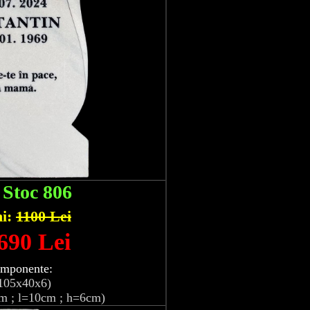
:
Stoc 806
hi:
1100 Lei
 690 Lei
omponente:
105x40x6)
m ; l=10cm ; h=6cm)