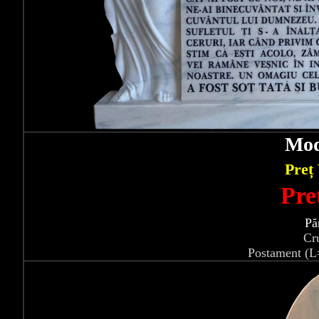
Mod
Preț
Pre
Pă
Cr
Postament (L