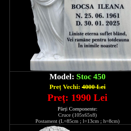
Model:
Stoc 450
Preț Vechi:
4000 Lei
Preț: 1990 Lei
Părți Componente:
Cruce (105x65x8)
Postament (L=85cm ; l=13cm ; h=8cm)