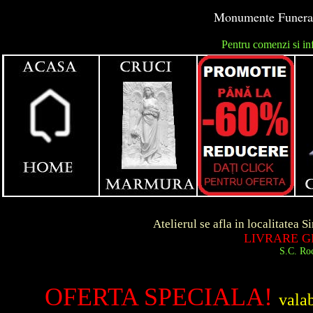
Monumente Funerare 
Pentru comenzi si in
unga
Atelierul se afla in localitatea Simeria d
LIVRARE GRATUITA 
S.C. Roca Art S.R.
OFERTA SPECIALA!
vala