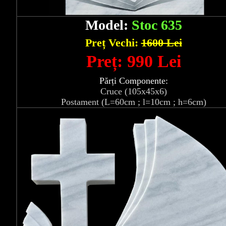
Model:
Stoc 635
Preț Vechi:
1600 Lei
Preț: 990 Lei
Părți Componente:
Cruce (105x45x6)
Postament (L=60cm ; l=10cm ; h=6cm)