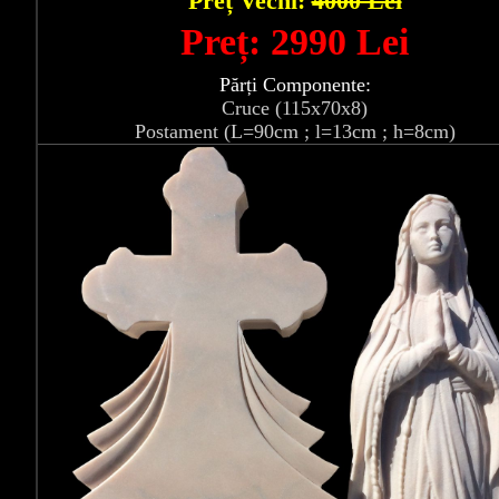
Preț Vechi:
4000 Lei
Preț: 2990 Lei
Părți Componente:
Cruce (115x70x8)
Postament (L=90cm ; l=13cm ; h=8cm)