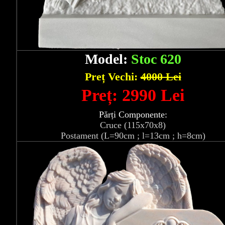
Model:
Stoc 620
Preț Vechi:
4000 Lei
Preț: 2990 Lei
Părți Componente:
Cruce (115x70x8)
Postament (L=90cm ; l=13cm ; h=8cm)