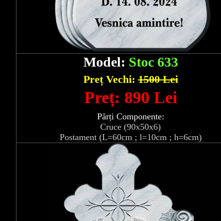
Model:
Stoc 633
Preț Vechi:
1500 Lei
Preț: 890 Lei
Părți Componente:
Cruce (90x50x6)
Postament (L=60cm ; l=10cm ; h=6cm)