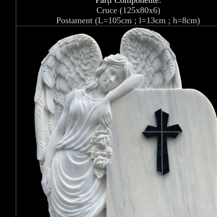
Părți Componente:
Cruce (125x80x6)
Postament (L=105cm ; l=13cm ; h=8cm)