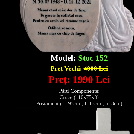
Model:
Stoc 152
Preț Vechi:
4000 Lei
Preț: 1990 Lei
Părți Componente:
Cruce (110x75x8)
Postament (L=95cm ; l=13cm ; h=8cm)