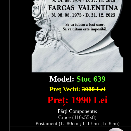
Model:
Stoc 639
Preț Vechi:
3000 Lei
Preț: 1990 Lei
Părți Componente:
Cruce (110x55x8)
Postament (L=80cm ; l=13cm ; h=8cm)