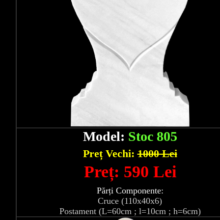
Model:
Stoc 805
Preț Vechi:
1000 Lei
Preț: 590 Lei
Părți Componente:
Cruce (110x40x6)
Postament (L=60cm ; l=10cm ; h=6cm)