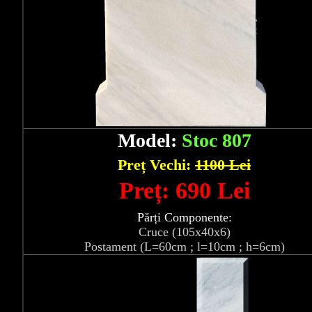
Model:
Stoc 807
Preț Vechi:
1100 Lei
Preț: 690 Lei
Părți Componente:
Cruce (105x40x6)
Postament (L=60cm ; l=10cm ; h=6cm)