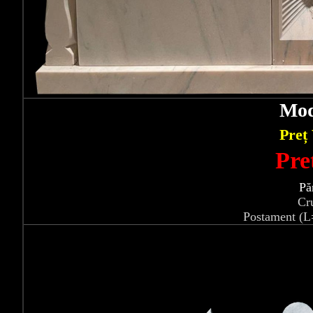
Mod
Preț
Pre
Pă
Cr
Postament (L