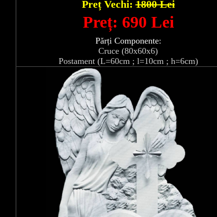
Preț Vechi:
1800 Lei
Preț: 690 Lei
Părți Componente:
Cruce (80x60x6)
Postament (L=60cm ; l=10cm ; h=6cm)