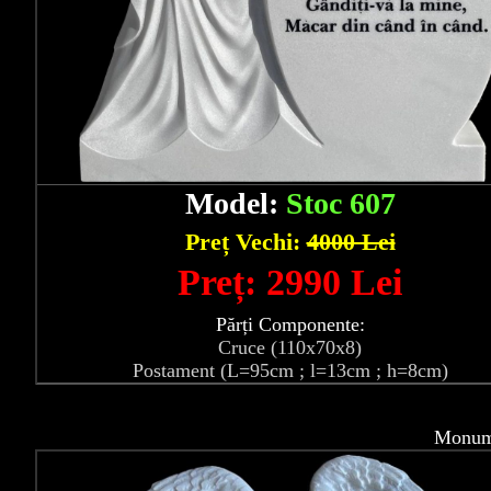
Model:
Stoc 607
Preț Vechi:
4000 Lei
Preț: 2990 Lei
Părți Componente:
Cruce (110x70x8)
Postament (L=95cm ; l=13cm ; h=8cm)
Monume