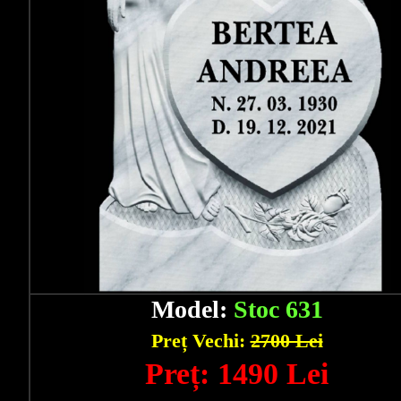
Model:
Stoc 631
Preț Vechi:
2700 Lei
Preț: 1490 Lei