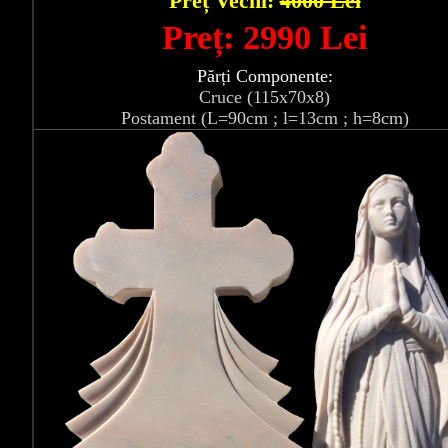
Preț Vechi:
4000 Lei
Preț: 2990 Lei
Părți Componente:
Cruce (115x70x8)
Postament (L=90cm ; l=13cm ; h=8cm)