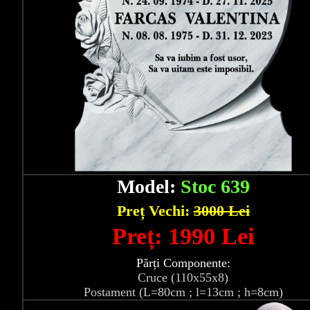
Model:
Stoc 639
Preț Vechi:
3000 Lei
Preț: 1990 Lei
Părți Componente:
Cruce (110x55x8)
Postament (L=80cm ; l=13cm ; h=8cm)