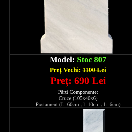
Model:
Stoc 807
Preț Vechi:
1100 Lei
Preț: 690 Lei
Părți Componente:
Cruce (105x40x6)
Postament (L=60cm ; l=10cm ; h=6cm)