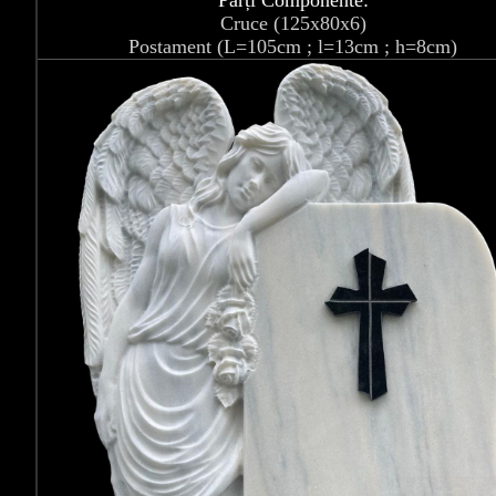
Părți Componente:
Cruce (125x80x6)
Postament (L=105cm ; l=13cm ; h=8cm)