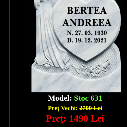
Model:
Stoc 631
Preț Vechi:
2700 Lei
Preț: 1490 Lei