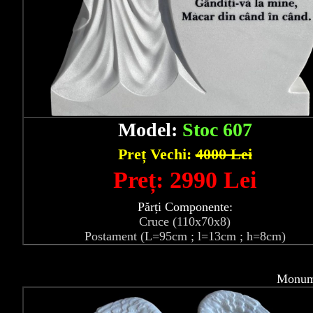
Model:
Stoc 607
Preț Vechi:
4000 Lei
Preț: 2990 Lei
Părți Componente:
Cruce (110x70x8)
Postament (L=95cm ; l=13cm ; h=8cm)
Monume