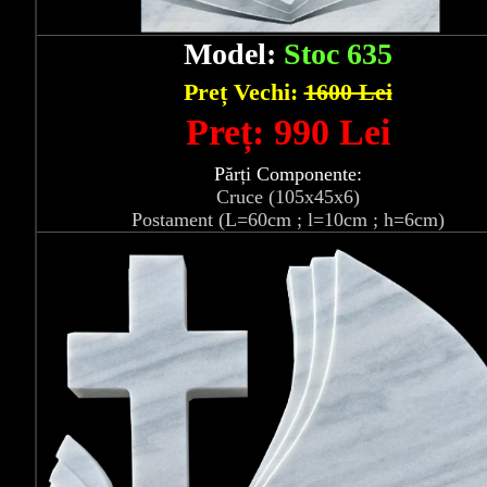
Model:
Stoc 635
Preț Vechi:
1600 Lei
Preț: 990 Lei
Părți Componente:
Cruce (105x45x6)
Postament (L=60cm ; l=10cm ; h=6cm)