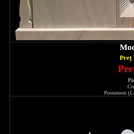
Mod
Preț
Pre
Pă
Cr
Postament (L