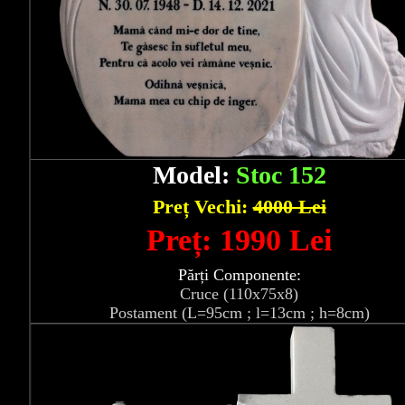
Model:
Stoc 152
Preț Vechi:
4000 Lei
Preț: 1990 Lei
Părți Componente:
Cruce (110x75x8)
Postament (L=95cm ; l=13cm ; h=8cm)