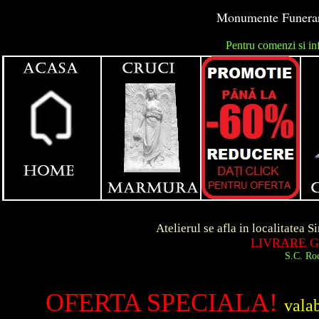
Monumente Funerare
Pentru comenzi si in
unga
Atelierul se afla in localitatea Simeria d
LIVRARE GRATUITA
S.C. Roca Art S.R.
OFERTA SPECIALA!
vala