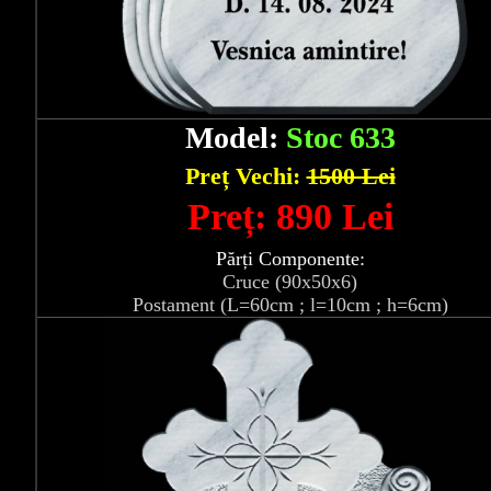
Model:
Stoc 633
Preț Vechi:
1500 Lei
Preț: 890 Lei
Părți Componente:
Cruce (90x50x6)
Postament (L=60cm ; l=10cm ; h=6cm)