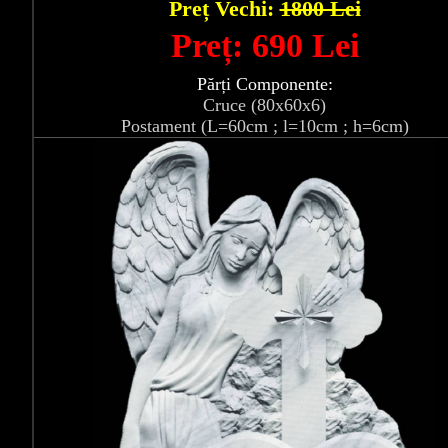
Preț Vechi:
1800 Lei
Preț: 690 Lei
Părți Componente:
Cruce (80x60x6)
Postament (L=60cm ; l=10cm ; h=6cm)