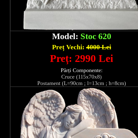
Model:
Stoc 620
Preț Vechi:
4000 Lei
Preț: 2990 Lei
Părți Componente:
Cruce (115x70x8)
Postament (L=90cm ; l=13cm ; h=8cm)