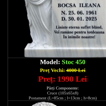
Model:
Stoc 450
Preț Vechi:
4000 Lei
Preț: 1990 Lei
Părți Componente:
Cruce (105x65x8)
Postament (L=85cm ; l=13cm ; h=8cm)