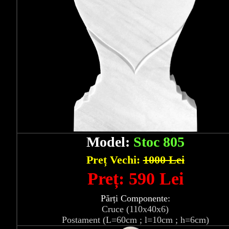
Model:
Stoc 805
Preț Vechi:
1000 Lei
Preț: 590 Lei
Părți Componente:
Cruce (110x40x6)
Postament (L=60cm ; l=10cm ; h=6cm)