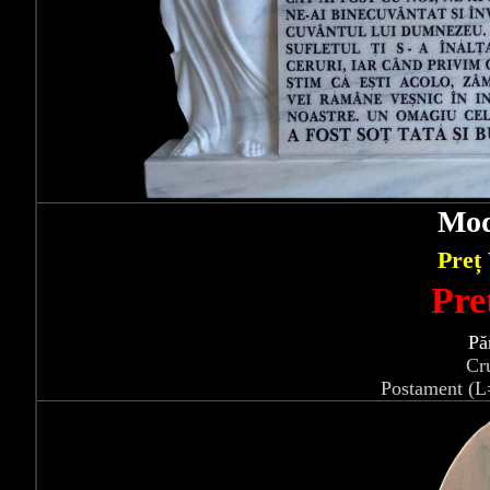
Mod
Preț
Pre
Pă
Cr
Postament (L