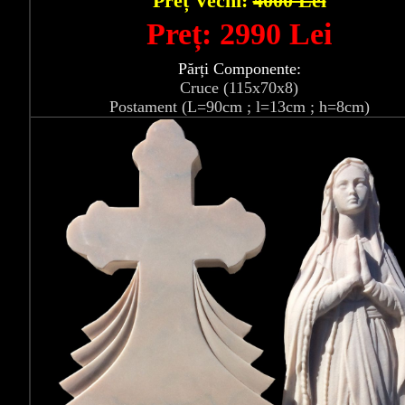
Preț Vechi:
4000 Lei
Preț: 2990 Lei
Părți Componente:
Cruce (115x70x8)
Postament (L=90cm ; l=13cm ; h=8cm)