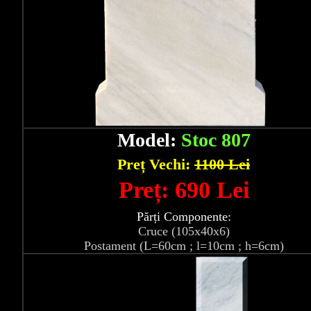
Model:
Stoc 807
Preț Vechi:
1100 Lei
Preț: 690 Lei
Părți Componente:
Cruce (105x40x6)
Postament (L=60cm ; l=10cm ; h=6cm)