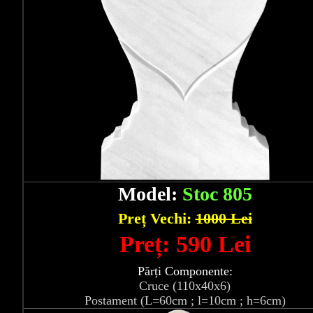
Model:
Stoc 805
Preț Vechi:
1000 Lei
Preț: 590 Lei
Părți Componente:
Cruce (110x40x6)
Postament (L=60cm ; l=10cm ; h=6cm)