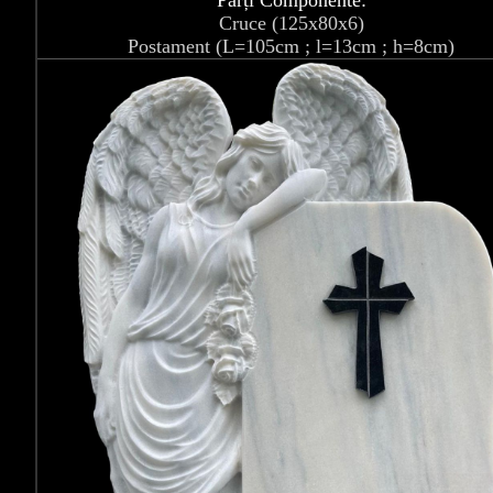
Părți Componente:
Cruce (125x80x6)
Postament (L=105cm ; l=13cm ; h=8cm)