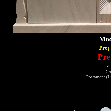
Mod
Preț
Pre
Pă
Cr
Postament (L