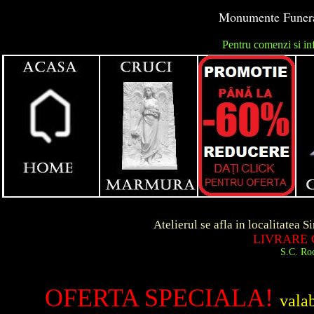
Monumente Funerar
Pentru comenzi si in
unga
Atelierul se afla in localitatea Simeria d
LIVRARE GRATUIT
S.C. Roca Art S.R.
OFERTA SPECIALA!
vala