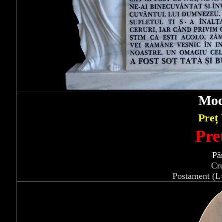
Mod
Preț
Pre
Pă
Cr
Postament (L