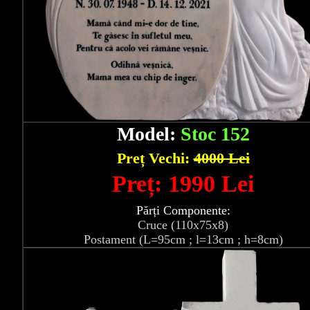
Model:
Stoc 152
Preț Vechi:
4000 Lei
Preț: 1990 Lei
Părți Componente:
Cruce (110x75x8)
Postament (L=95cm ; l=13cm ; h=8cm)