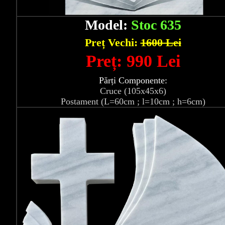
Model:
Stoc 635
Preț Vechi:
1600 Lei
Preț: 990 Lei
Părți Componente:
Cruce (105x45x6)
Postament (L=60cm ; l=10cm ; h=6cm)