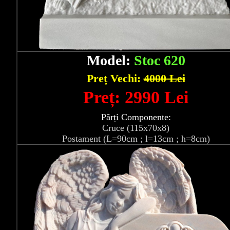
Model:
Stoc 620
Preț Vechi:
4000 Lei
Preț: 2990 Lei
Părți Componente:
Cruce (115x70x8)
Postament (L=90cm ; l=13cm ; h=8cm)