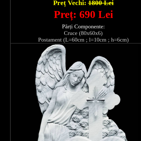
Preț Vechi:
1800 Lei
Preț: 690 Lei
Părți Componente:
Cruce (80x60x6)
Postament (L=60cm ; l=10cm ; h=6cm)