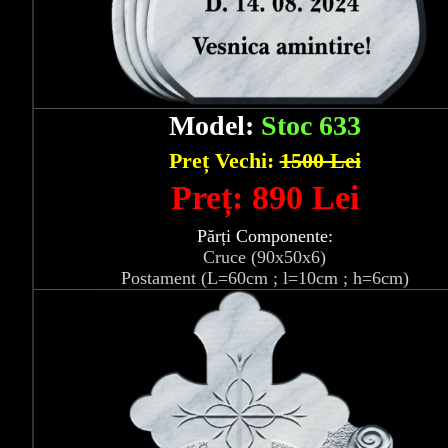
Model:
Stoc 633
Preț Vechi:
1500 Lei
Preț: 890 Lei
Părți Componente:
Cruce (90x50x6)
Postament (L=60cm ; l=10cm ; h=6cm)