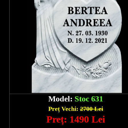
Model:
Stoc 631
Preț Vechi:
2700 Lei
Preț: 1490 Lei