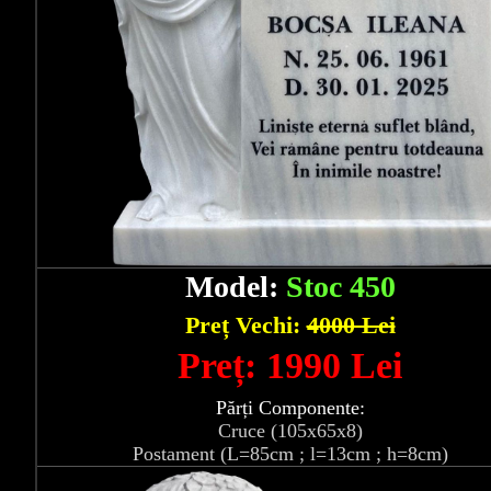
Model:
Stoc 450
Preț Vechi:
4000 Lei
Preț: 1990 Lei
Părți Componente:
Cruce (105x65x8)
Postament (L=85cm ; l=13cm ; h=8cm)