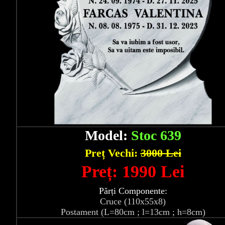
Model:
Stoc 639
Preț Vechi:
3000 Lei
Preț: 1990 Lei
Părți Componente:
Cruce (110x55x8)
Postament (L=80cm ; l=13cm ; h=8cm)