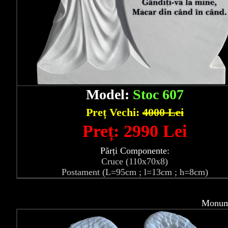
Model:
Stoc 607
Preț Vechi:
4000 Lei
Preț: 2990 Lei
Părți Componente:
Cruce (110x70x8)
Postament (L=95cm ; l=13cm ; h=8cm)
Monume