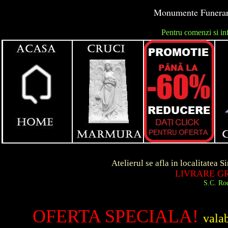
Monumente Funerare 
Pentru comenzi si in
unga
Atelierul se afla in localitatea Simeria d
LIVRARE GRATUITA 
S.C. Roca Art S.R.
OFERTA SPECIALA!
vala