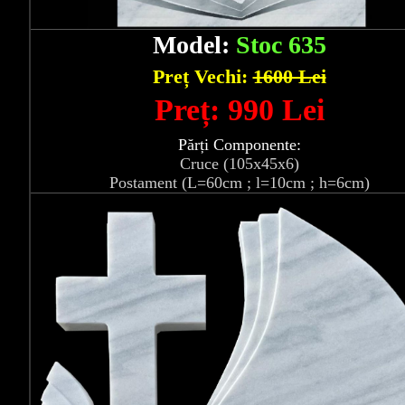
Model:
Stoc 635
Preț Vechi:
1600 Lei
Preț: 990 Lei
Părți Componente:
Cruce (105x45x6)
Postament (L=60cm ; l=10cm ; h=6cm)