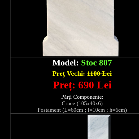
Model:
Stoc 807
Preț Vechi:
1100 Lei
Preț: 690 Lei
Părți Componente:
Cruce (105x40x6)
Postament (L=60cm ; l=10cm ; h=6cm)