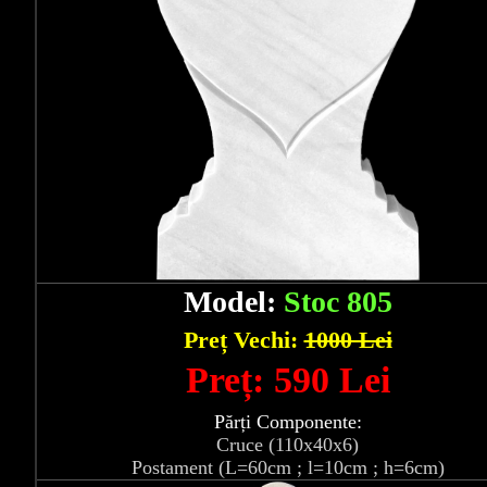
Model:
Stoc 805
Preț Vechi:
1000 Lei
Preț: 590 Lei
Părți Componente:
Cruce (110x40x6)
Postament (L=60cm ; l=10cm ; h=6cm)