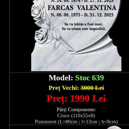
Model:
Stoc 639
Preț Vechi:
3000 Lei
Preț: 1990 Lei
Părți Componente:
Cruce (110x55x8)
Postament (L=80cm ; l=13cm ; h=8cm)