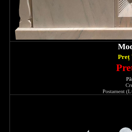
Mod
Preț
Pre
Pă
Cr
Postament (L