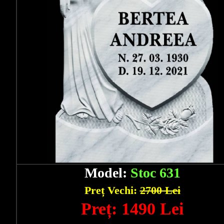
Model:
Stoc 631
Preț Vechi:
2700 Lei
Preț: 1490 Lei