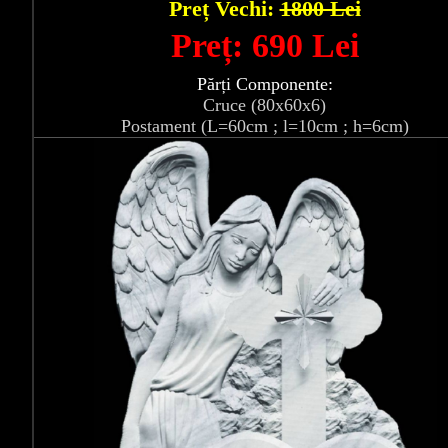
Preț Vechi:
1800 Lei
Preț: 690 Lei
Părți Componente:
Cruce (80x60x6)
Postament (L=60cm ; l=10cm ; h=6cm)