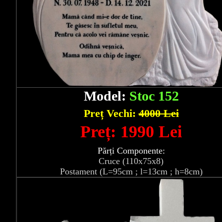
Model:
Stoc 152
Preț Vechi:
4000 Lei
Preț: 1990 Lei
Părți Componente:
Cruce (110x75x8)
Postament (L=95cm ; l=13cm ; h=8cm)