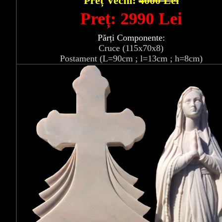
Preț Vechi:
4000 Lei
Preț: 2990 Lei
Părți Componente:
Cruce (115x70x8)
Postament (L=90cm ; l=13cm ; h=8cm)