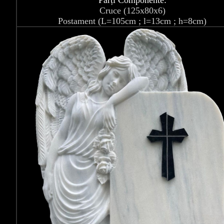
Părți Componente:
Cruce (125x80x6)
Postament (L=105cm ; l=13cm ; h=8cm)