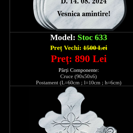
Model:
Stoc 633
Preț Vechi:
1500 Lei
Preț: 890 Lei
Părți Componente:
Cruce (90x50x6)
Postament (L=60cm ; l=10cm ; h=6cm)