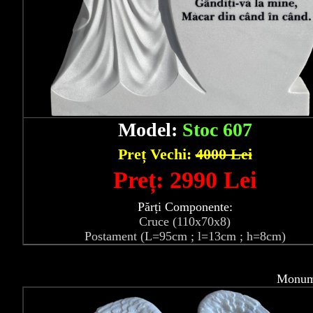
Model:
Stoc 607
Preț Vechi:
4000 Lei
Preț: 2990 Lei
Părți Componente:
Cruce (110x70x8)
Postament (L=95cm ; l=13cm ; h=8cm)
Monume