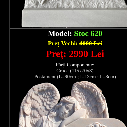
Model:
Stoc 620
Preț Vechi:
4000 Lei
Preț: 2990 Lei
Părți Componente:
Cruce (115x70x8)
Postament (L=90cm ; l=13cm ; h=8cm)