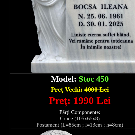
Model:
Stoc 450
Preț Vechi:
4000 Lei
Preț: 1990 Lei
Părți Componente:
Cruce (105x65x8)
Postament (L=85cm ; l=13cm ; h=8cm)