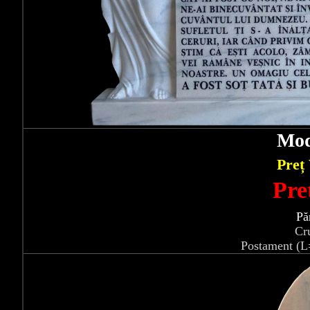
Mod
Preț
Pre
Pă
Cr
Postament (L