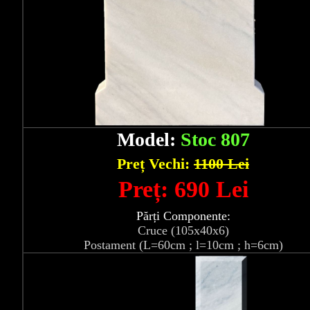
Model:
Stoc 807
Preț Vechi:
1100 Lei
Preț: 690 Lei
Părți Componente:
Cruce (105x40x6)
Postament (L=60cm ; l=10cm ; h=6cm)