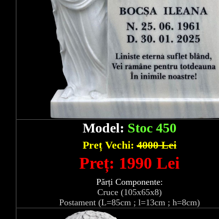
Model:
Stoc 450
Preț Vechi:
4000 Lei
Preț: 1990 Lei
Părți Componente:
Cruce (105x65x8)
Postament (L=85cm ; l=13cm ; h=8cm)