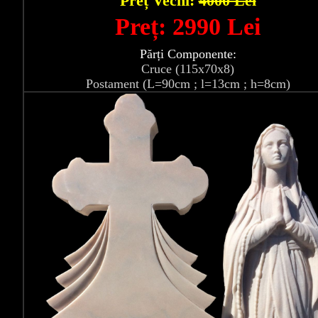
Preț Vechi:
4000 Lei
Preț: 2990 Lei
Părți Componente:
Cruce (115x70x8)
Postament (L=90cm ; l=13cm ; h=8cm)