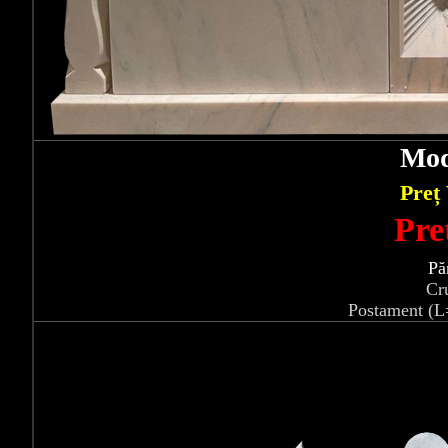
Mod
Preț
Pre
Pă
Cr
Postament (L