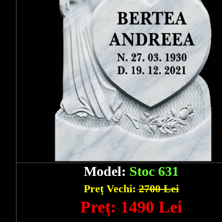
Model:
Stoc 631
Preț Vechi:
2700 Lei
Preț: 1490 Lei