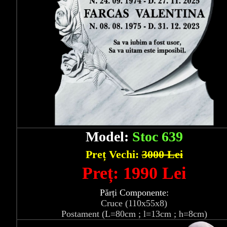
Model:
Stoc 639
Preț Vechi:
3000 Lei
Preț: 1990 Lei
Părți Componente:
Cruce (110x55x8)
Postament (L=80cm ; l=13cm ; h=8cm)