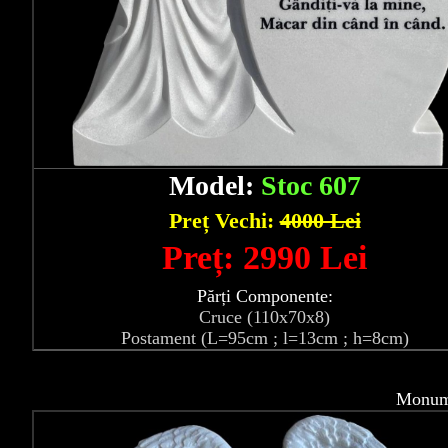
Model:
Stoc 607
Preț Vechi:
4000 Lei
Preț: 2990 Lei
Părți Componente:
Cruce (110x70x8)
Postament (L=95cm ; l=13cm ; h=8cm)
Monume