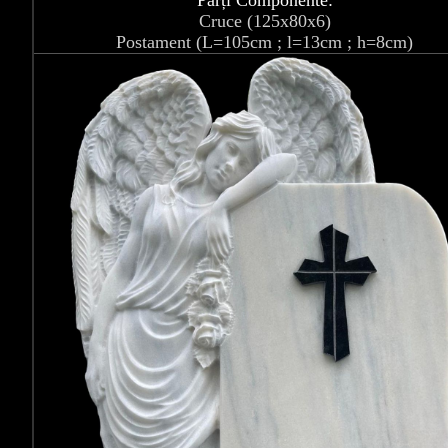
Părți Componente:
Cruce (125x80x6)
Postament (L=105cm ; l=13cm ; h=8cm)