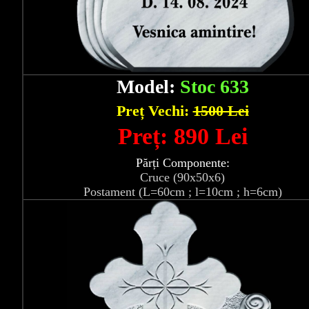
Model:
Stoc 633
Preț Vechi:
1500 Lei
Preț: 890 Lei
Părți Componente:
Cruce (90x50x6)
Postament (L=60cm ; l=10cm ; h=6cm)