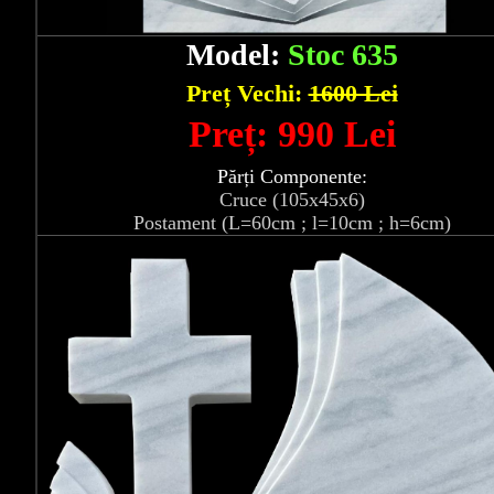
Model:
Stoc 635
Preț Vechi:
1600 Lei
Preț: 990 Lei
Părți Componente:
Cruce (105x45x6)
Postament (L=60cm ; l=10cm ; h=6cm)