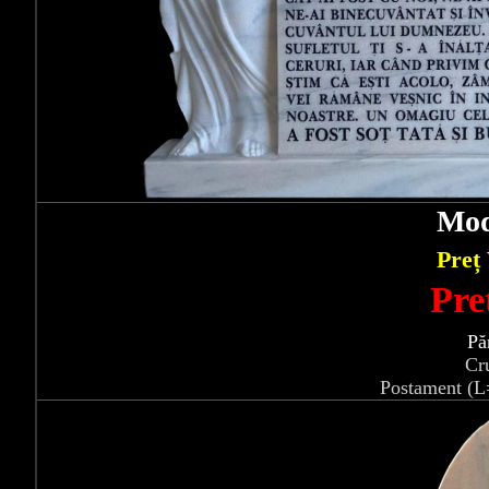
Mod
Preț
Pre
Pă
Cr
Postament (L