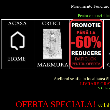
Monumente Funerare - 
Pentru comenzi si in
unga
Atelierul se afla in localitatea Simeria d
LIVRARE GRATUITA IN
S.C. Roca Art S.R.
OFERTA SPECIALA!
vala