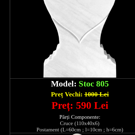
Model:
Stoc 805
Preț Vechi:
1000 Lei
Preț: 590 Lei
Părți Componente:
Cruce (110x40x6)
Postament (L=60cm ; l=10cm ; h=6cm)