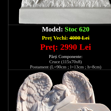
Model:
Stoc 620
Preț Vechi:
4000 Lei
Preț: 2990 Lei
Părți Componente:
Cruce (115x70x8)
Postament (L=90cm ; l=13cm ; h=8cm)