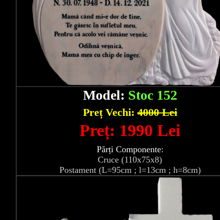
Model:
Stoc 152
Preț Vechi:
4000 Lei
Preț: 1990 Lei
Părți Componente:
Cruce (110x75x8)
Postament (L=95cm ; l=13cm ; h=8cm)