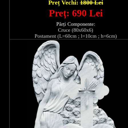
Preț Vechi:
1800 Lei
Preț: 690 Lei
Părți Componente:
Cruce (80x60x6)
Postament (L=60cm ; l=10cm ; h=6cm)