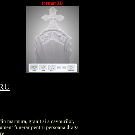
format 3D
TRU
din marmura, granit si a cavourilor,
onument funerar pentru persoana draga
are
.