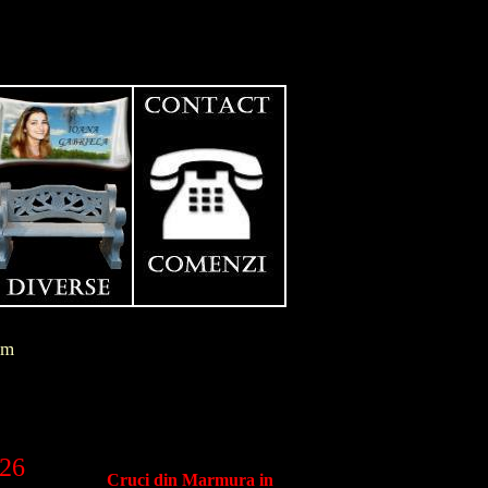
im
026
Cruci din Marmura in