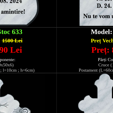
Stoc 633
Model
:
1500 Lei
Preț Vec
90 Lei
Preț:
ponente:
Părți C
0x50x6)
Cruce (
; l=10cm ; h=6cm)
Postament (L=60c