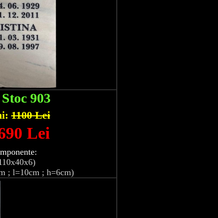
:
Stoc 903
hi:
1100 Lei
 690 Lei
omponente:
110x40x6)
m ; l=10cm ; h=6cm)