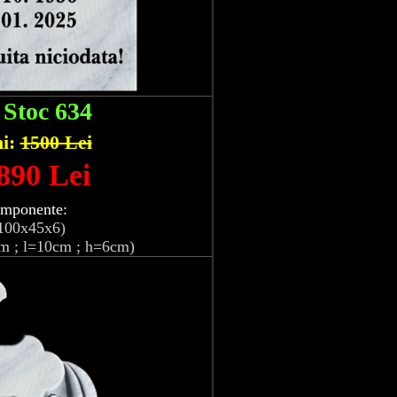
:
Stoc 634
hi:
1500 Lei
 890 Lei
omponente:
100x45x6)
m ; l=10cm ; h=6cm)