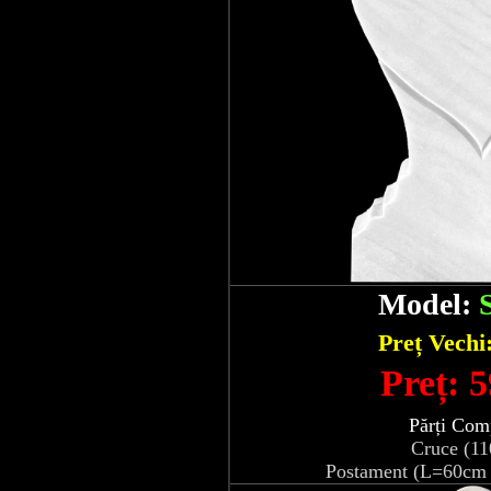
Model:
Preț Vechi
Preț: 5
Părți Com
Cruce (1
Postament (L=60cm 