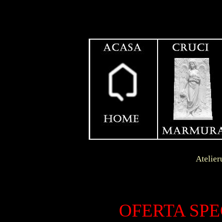
Contact
Dunga
Atelierul se afla in l
LIVRA
S.C.
OFERTA SPE