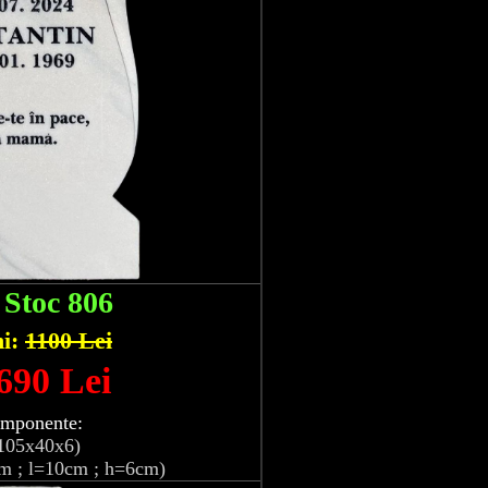
:
Stoc 806
hi:
1100 Lei
 690 Lei
omponente:
105x40x6)
m ; l=10cm ; h=6cm)