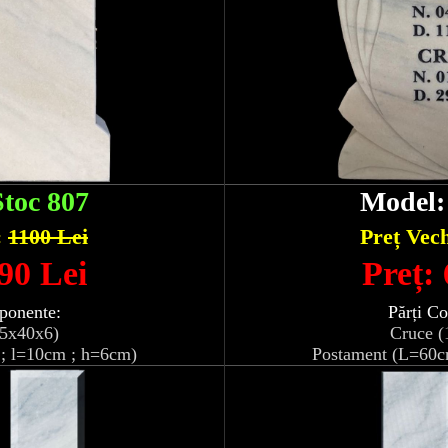
Stoc 807
Model
:
1100 Lei
Preț Vec
90 Lei
Preț:
ponente:
Părți C
05x40x6)
Cruce (
; l=10cm ; h=6cm)
Postament (L=60c