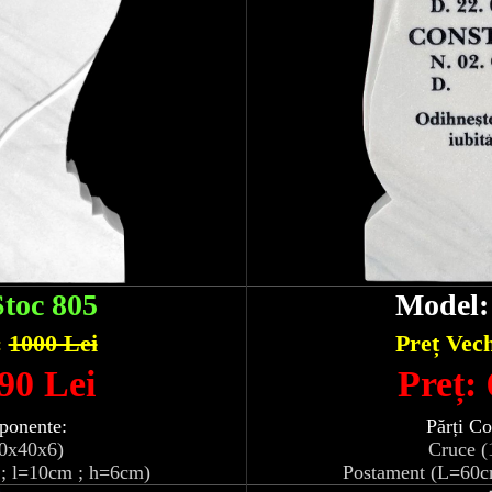
Stoc 805
Model
:
1000 Lei
Preț Vec
90 Lei
Preț:
ponente:
Părți C
10x40x6)
Cruce (
; l=10cm ; h=6cm)
Postament (L=60c