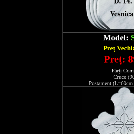
Model:
Preț Vechi
Preț: 8
Părți Com
Cruce (9
Postament (L=60cm 