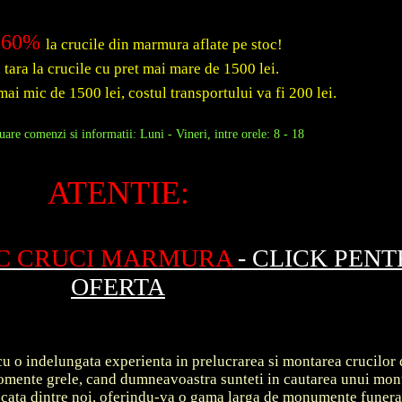
60%
la crucile din marmura aflate pe stoc!
a tara la crucile cu pret mai mare de 1500 lei.
mai mic de 1500 lei, costul transportului va fi 200 lei.
are comenzi si informatii: Luni - Vineri, intre orele: 8 - 18
ATENTIE:
OC CRUCI MARMURA
- CLICK PEN
OFERTA
u o indelungata experienta in prelucrarea si montarea crucilor 
 momente grele, cand dumneavoastra sunteti in cautarea unui m
ecata dintre noi, oferindu-va o gama larga de monumente funer