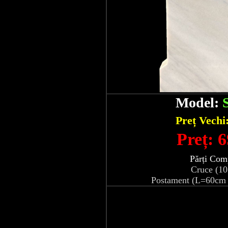
Model:
Preț Vechi
Preț: 6
Părți Com
Cruce (1
Postament (L=60cm 