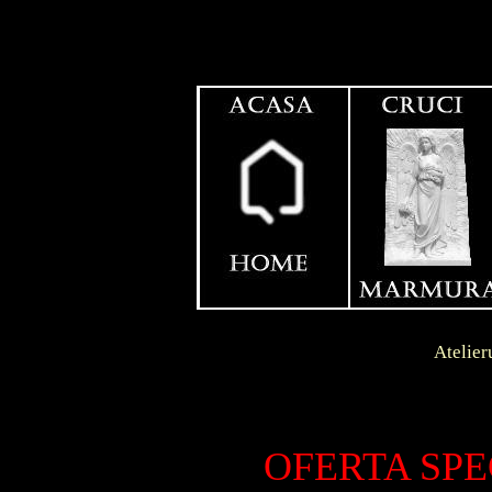
Contact
Dunga
Atelierul se afla in l
LIVRA
S.C.
OFERTA SPE