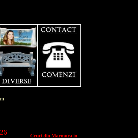
im
026
Cruci din Marmura in