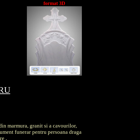
format 3D
TRU
din marmura, granit si a cavourilor,
onument funerar pentru persoana draga
are
.