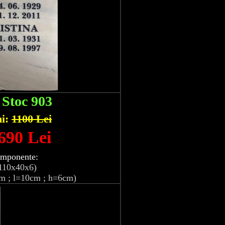
:
Stoc 903
hi:
1100 Lei
 690 Lei
omponente:
110x40x6)
m ; l=10cm ; h=6cm)