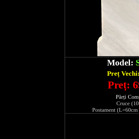
Model:
Preț Vechi
Preț: 6
Părți Com
Cruce (1
Postament (L=60cm 