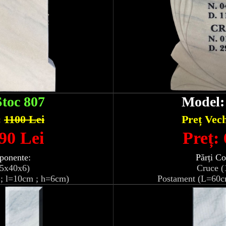
Stoc 807
Model
:
1100 Lei
Preț Vec
90 Lei
Preț:
ponente:
Părți C
05x40x6)
Cruce (
; l=10cm ; h=6cm)
Postament (L=60c