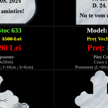
Stoc 633
Model
:
1500 Lei
Preț Vec
90 Lei
Preț:
ponente:
Părți C
0x50x6)
Cruce (
; l=10cm ; h=6cm)
Postament (L=60c