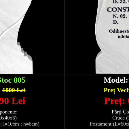
Stoc 805
Model
:
1000 Lei
Preț Vec
90 Lei
Preț:
ponente:
Părți C
10x40x6)
Cruce (
; l=10cm ; h=6cm)
Postament (L=60c