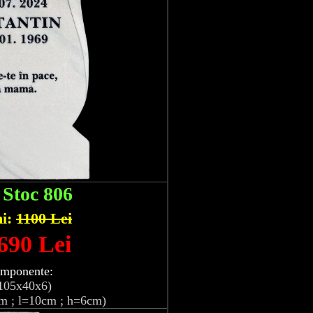
:
Stoc 806
hi:
1100 Lei
 690 Lei
omponente:
105x40x6)
m ; l=10cm ; h=6cm)