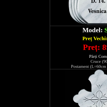
Model:
Preț Vechi
Preț: 8
Părți Com
Cruce (9
Postament (L=60cm 