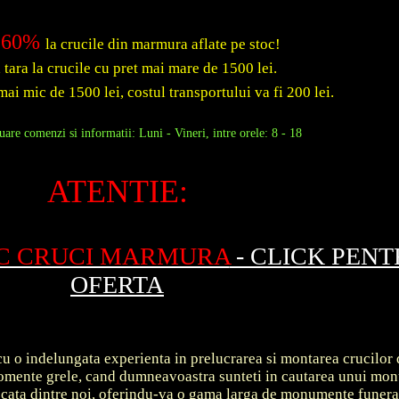
60%
la crucile din marmura aflate pe stoc!
a tara la crucile cu pret mai mare de 1500 lei.
mai mic de 1500 lei, costul transportului va fi 200 lei.
are comenzi si informatii: Luni - Vineri, intre orele: 8 - 18
ATENTIE:
OC CRUCI MARMURA
- CLICK PEN
OFERTA
u o indelungata experienta in prelucrarea si montarea crucilor 
 momente grele, cand dumneavoastra sunteti in cautarea unui m
ecata dintre noi, oferindu-va o gama larga de monumente funer