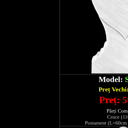
Model:
Preț Vechi
Preț: 5
Părți Com
Cruce (1
Postament (L=60cm 