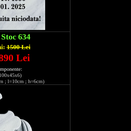
:
Stoc 634
hi:
1500 Lei
 890 Lei
omponente:
100x45x6)
m ; l=10cm ; h=6cm)