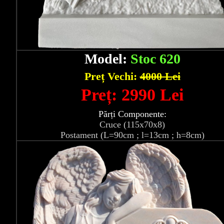
Model:
Stoc 620
Preț Vechi:
4000 Lei
Preț: 2990 Lei
Părți Componente:
Cruce (115x70x8)
Postament (L=90cm ; l=13cm ; h=8cm)