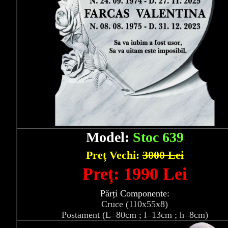
Model:
Stoc 639
Preț Vechi:
3000 Lei
Preț: 1990 Lei
Părți Componente:
Cruce (110x55x8)
Postament (L=80cm ; l=13cm ; h=8cm)