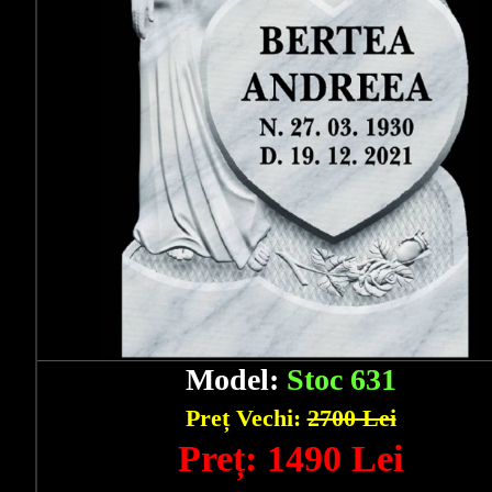
Model:
Stoc 631
Preț Vechi:
2700 Lei
Preț: 1490 Lei