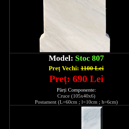
Model:
Stoc 807
Preț Vechi:
1100 Lei
Preț: 690 Lei
Părți Componente:
Cruce (105x40x6)
Postament (L=60cm ; l=10cm ; h=6cm)