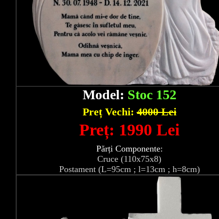
Model:
Stoc 152
Preț Vechi:
4000 Lei
Preț: 1990 Lei
Părți Componente:
Cruce (110x75x8)
Postament (L=95cm ; l=13cm ; h=8cm)