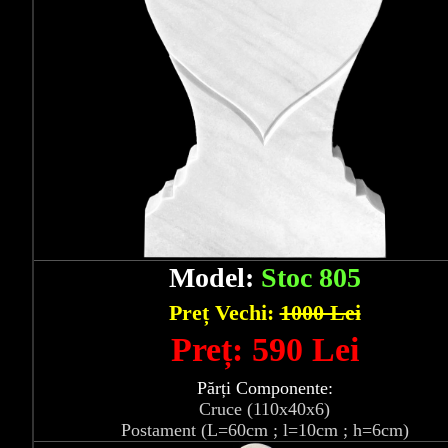
Model:
Stoc 805
Preț Vechi:
1000 Lei
Preț: 590 Lei
Părți Componente:
Cruce (110x40x6)
Postament (L=60cm ; l=10cm ; h=6cm)