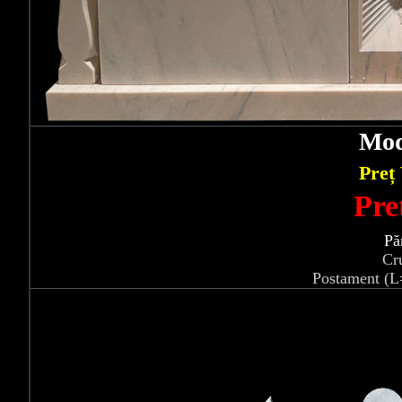
Mod
Preț
Pre
Pă
Cr
Postament (L