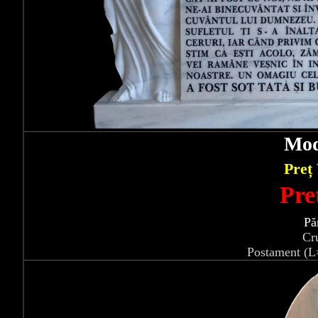
Mod
Preț
Pre
Pă
Cr
Postament (L