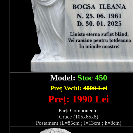
Model:
Stoc 450
Preț Vechi:
4000 Lei
Preț: 1990 Lei
Părți Componente:
Cruce (105x65x8)
Postament (L=85cm ; l=13cm ; h=8cm)