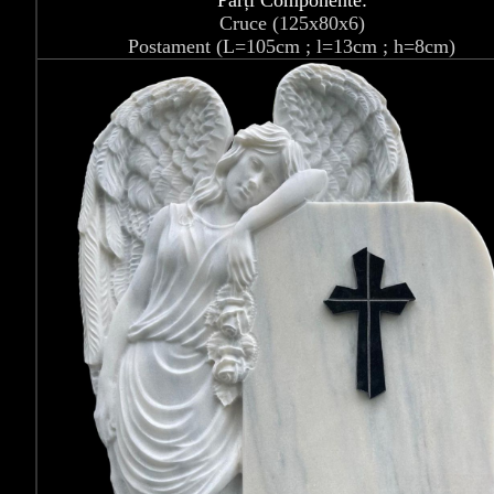
Părți Componente:
Cruce (125x80x6)
Postament (L=105cm ; l=13cm ; h=8cm)