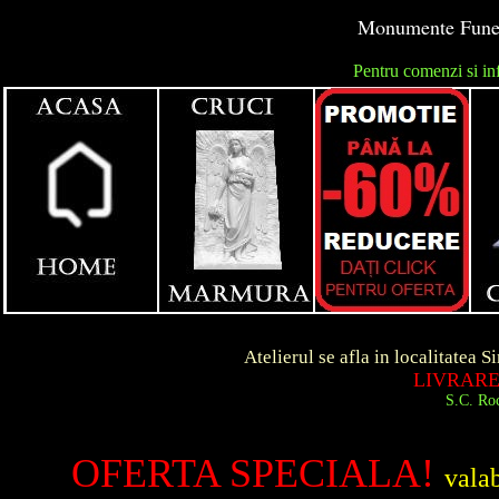
Monumente Funera
Pentru comenzi si in
unga
Atelierul se afla in localitatea Simeria d
LIVRARE GRATUI
S.C. Roca Art S.R.
OFERTA SPECIALA!
vala