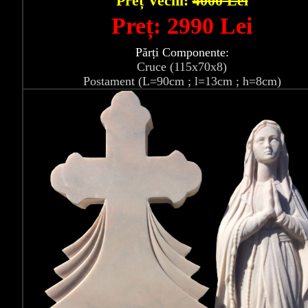
Preț Vechi:
4000 Lei
Preț: 2990 Lei
Părți Componente:
Cruce (115x70x8)
Postament (L=90cm ; l=13cm ; h=8cm)