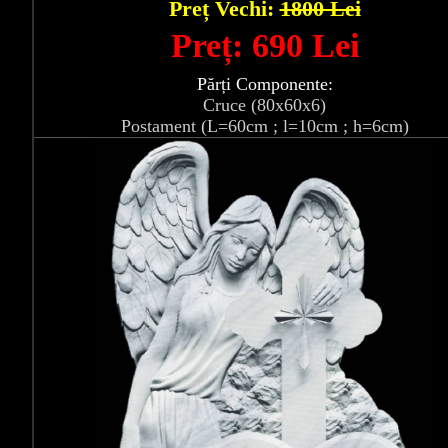
Preț Vechi:
1800 Lei
Preț: 690 Lei
Părți Componente:
Cruce (80x60x6)
Postament (L=60cm ; l=10cm ; h=6cm)