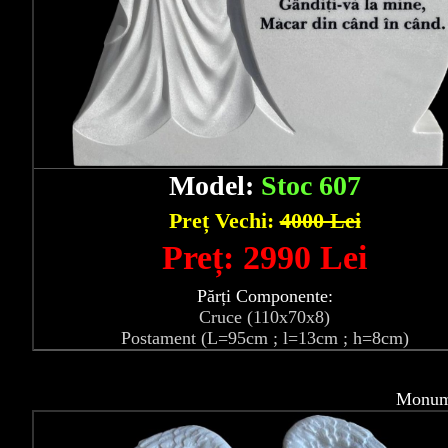
Model:
Stoc 607
Preț Vechi:
4000 Lei
Preț: 2990 Lei
Părți Componente:
Cruce (110x70x8)
Postament (L=95cm ; l=13cm ; h=8cm)
Monume