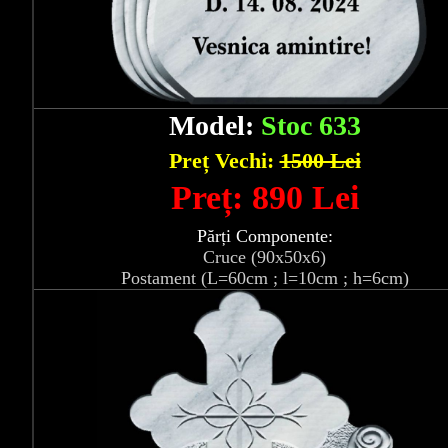
Model:
Stoc 633
Preț Vechi:
1500 Lei
Preț: 890 Lei
Părți Componente:
Cruce (90x50x6)
Postament (L=60cm ; l=10cm ; h=6cm)