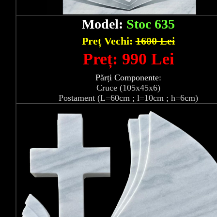
Model:
Stoc 635
Preț Vechi:
1600 Lei
Preț: 990 Lei
Părți Componente:
Cruce (105x45x6)
Postament (L=60cm ; l=10cm ; h=6cm)