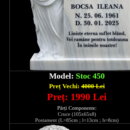
Model:
Stoc 450
Preț Vechi:
4000 Lei
Preț: 1990 Lei
Părți Componente:
Cruce (105x65x8)
Postament (L=85cm ; l=13cm ; h=8cm)