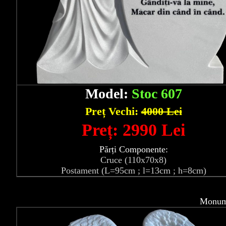
Model:
Stoc 607
Preț Vechi:
4000 Lei
Preț: 2990 Lei
Părți Componente:
Cruce (110x70x8)
Postament (L=95cm ; l=13cm ; h=8cm)
Monume