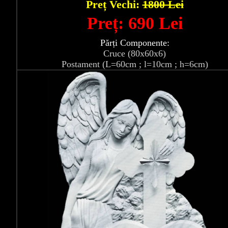
Preț Vechi:
1800 Lei
Preț: 690 Lei
Părți Componente:
Cruce (80x60x6)
Postament (L=60cm ; l=10cm ; h=6cm)