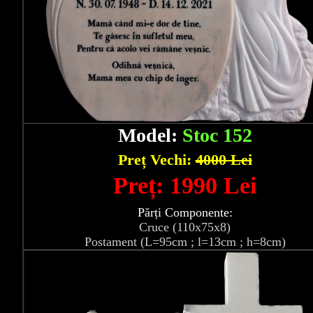
Model:
Stoc 152
Preț Vechi:
4000 Lei
Preț: 1990 Lei
Părți Componente:
Cruce (110x75x8)
Postament (L=95cm ; l=13cm ; h=8cm)