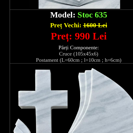
Model:
Stoc 635
Preț Vechi:
1600 Lei
Preț: 990 Lei
Părți Componente:
Cruce (105x45x6)
Postament (L=60cm ; l=10cm ; h=6cm)