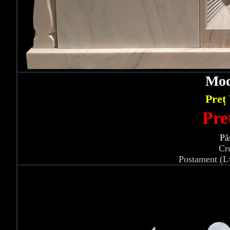
Mod
Preț
Pre
Pă
Cr
Postament (L