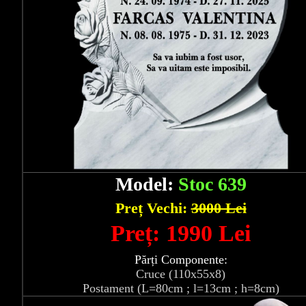
Model:
Stoc 639
Preț Vechi:
3000 Lei
Preț: 1990 Lei
Părți Componente:
Cruce (110x55x8)
Postament (L=80cm ; l=13cm ; h=8cm)