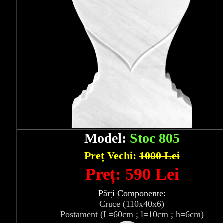
Model:
Stoc 805
Preț Vechi:
1000 Lei
Preț: 590 Lei
Părți Componente:
Cruce (110x40x6)
Postament (L=60cm ; l=10cm ; h=6cm)