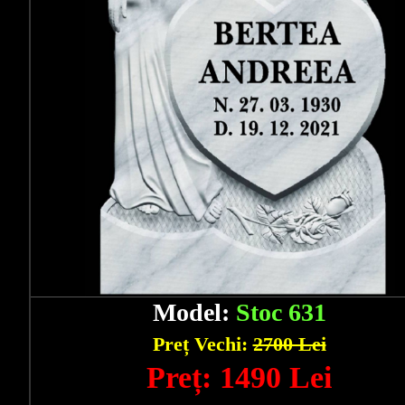
Model:
Stoc 631
Preț Vechi:
2700 Lei
Preț: 1490 Lei