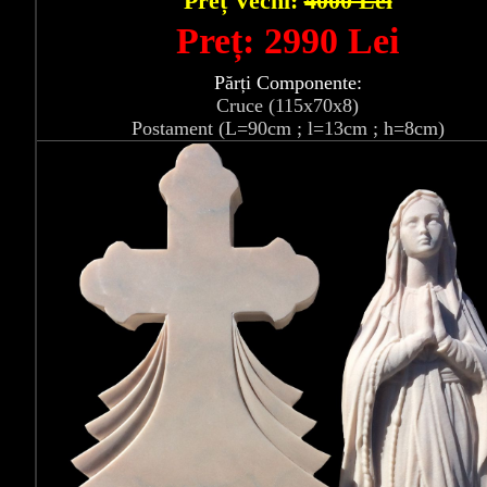
Preț Vechi:
4000 Lei
Preț: 2990 Lei
Părți Componente:
Cruce (115x70x8)
Postament (L=90cm ; l=13cm ; h=8cm)