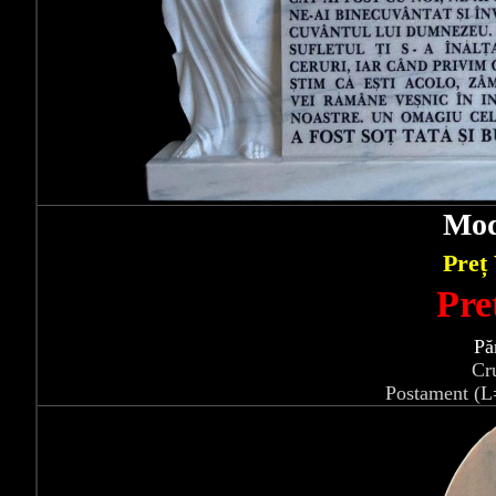
Mod
Preț
Pre
Pă
Cr
Postament (L