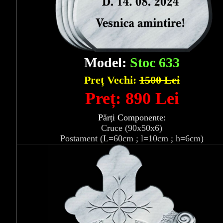
Model:
Stoc 633
Preț Vechi:
1500 Lei
Preț: 890 Lei
Părți Componente:
Cruce (90x50x6)
Postament (L=60cm ; l=10cm ; h=6cm)