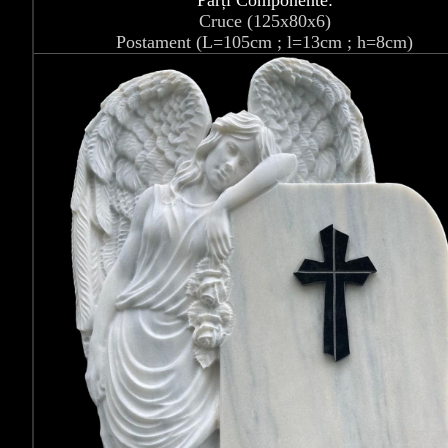
Părți Componente:
Cruce (125x80x6)
Postament (L=105cm ; l=13cm ; h=8cm)