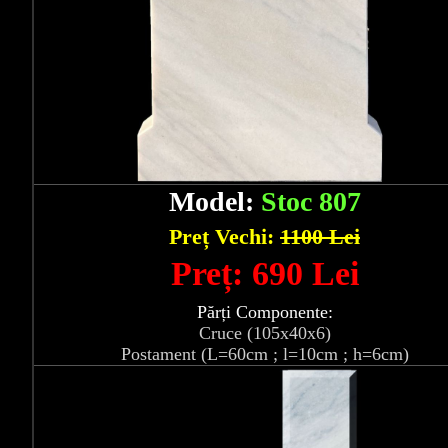
Model:
Stoc 807
Preț Vechi:
1100 Lei
Preț: 690 Lei
Părți Componente:
Cruce (105x40x6)
Postament (L=60cm ; l=10cm ; h=6cm)