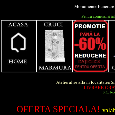
Monumente Funerare -
Pentru comenzi si in
unga
Atelierul se afla in localitatea Simeria d
LIVRARE GRATUITA I
S.C. Roca Art S.R.
OFERTA SPECIALA!
vala