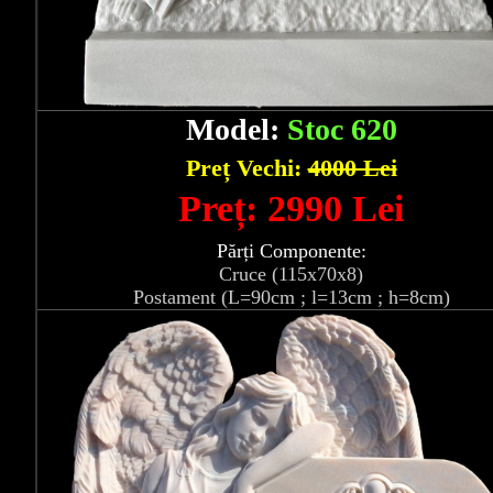
Model:
Stoc 620
Preț Vechi:
4000 Lei
Preț: 2990 Lei
Părți Componente:
Cruce (115x70x8)
Postament (L=90cm ; l=13cm ; h=8cm)